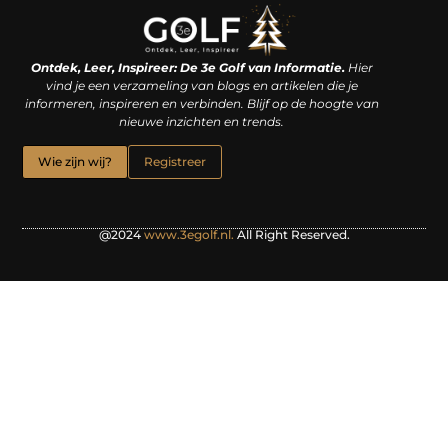
Linkjes kopen: een slimme zet of een dure vergissing?
Kan je geld verdienen met een website? De waarheid achter het digitale verdienmodel
Ontdek, Leer, Inspireer: De 3e Golf van Informatie.
Hier
vind je een verzameling van blogs en artikelen die je
informeren, inspireren en verbinden. Blijf op de hoogte van
nieuwe inzichten en trends.
Wie zijn wij?
Registreer
@2024
www.3egolf.nl.
All Right Reserved.