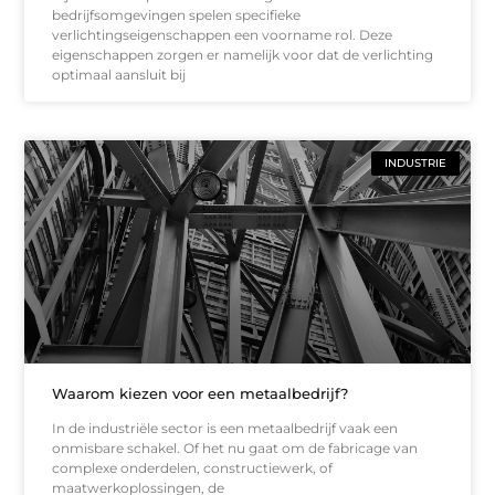
bedrijfsomgevingen spelen specifieke
verlichtingseigenschappen een voorname rol. Deze
eigenschappen zorgen er namelijk voor dat de verlichting
optimaal aansluit bij
INDUSTRIE
Waarom kiezen voor een metaalbedrijf?
In de industriële sector is een metaalbedrijf vaak een
onmisbare schakel. Of het nu gaat om de fabricage van
complexe onderdelen, constructiewerk, of
maatwerkoplossingen, de