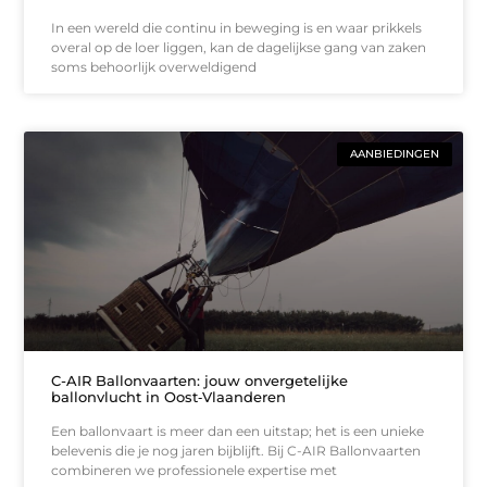
In een wereld die continu in beweging is en waar prikkels
overal op de loer liggen, kan de dagelijkse gang van zaken
soms behoorlijk overweldigend
AANBIEDINGEN
C-AIR Ballonvaarten: jouw onvergetelijke
ballonvlucht in Oost‑Vlaanderen
Een ballonvaart is meer dan een uitstap; het is een unieke
belevenis die je nog jaren bijblijft. Bij C-AIR Ballonvaarten
combineren we professionele expertise met