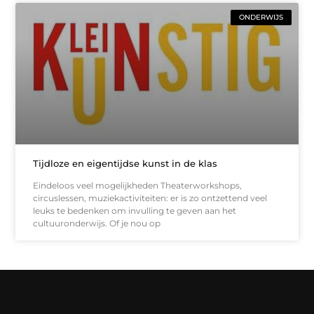
ONDERWIJS
Tijdloze en eigentijdse kunst in de klas
Eindeloos veel mogelijkheden Theaterworkshops,
circuslessen, muziekactiviteiten: er is zo ontzettend veel
leuks te bedenken om invulling te geven aan het
cultuuronderwijs. Of je nou op