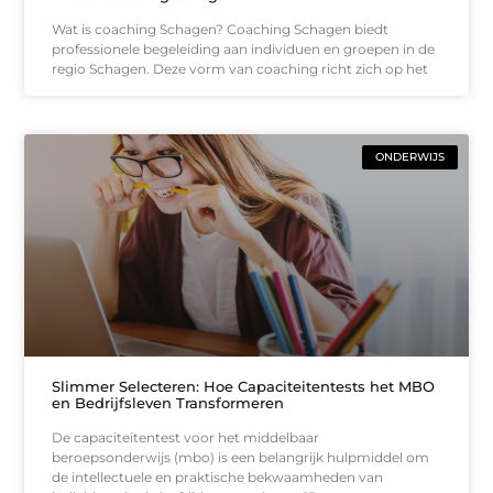
Wat is coaching Schagen? Coaching Schagen biedt
professionele begeleiding aan individuen en groepen in de
regio Schagen. Deze vorm van coaching richt zich op het
ONDERWIJS
Slimmer Selecteren: Hoe Capaciteitentests het MBO
en Bedrijfsleven Transformeren
De capaciteitentest voor het middelbaar
beroepsonderwijs (mbo) is een belangrijk hulpmiddel om
de intellectuele en praktische bekwaamheden van