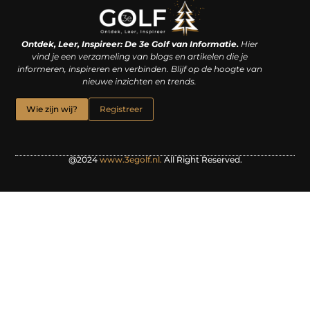
Linkjes kopen: een slimme zet of een dure vergissing?
Kan je geld verdienen met een website? De waarheid achter het digitale verdienmodel
Ontdek, Leer, Inspireer: De 3e Golf van Informatie.
Hier
vind je een verzameling van blogs en artikelen die je
informeren, inspireren en verbinden. Blijf op de hoogte van
nieuwe inzichten en trends.
Wie zijn wij?
Registreer
@2024
www.3egolf.nl.
All Right Reserved.