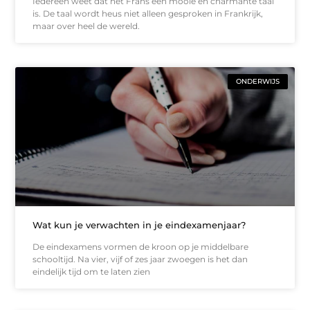
Iedereen weet dat het Frans een mooie en charmante taal
is. De taal wordt heus niet alleen gesproken in Frankrijk,
maar over heel de wereld.
ONDERWIJS
Wat kun je verwachten in je eindexamenjaar?
De eindexamens vormen de kroon op je middelbare
schooltijd. Na vier, vijf of zes jaar zwoegen is het dan
eindelijk tijd om te laten zien