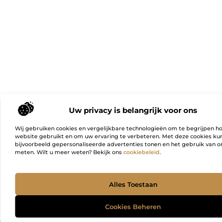
Uw privacy is belangrijk voor ons
Wij gebruiken cookies en vergelijkbare technologieën om te begrijpen h
website gebruikt en om uw ervaring te verbeteren. Met deze cookies k
bijvoorbeeld gepersonaliseerde advertenties tonen en het gebruik van on
meten. Wilt u meer weten? Bekijk ons
cookiebeleid
.
Ga Naa
Alles Toestaan
Cookies Beheren