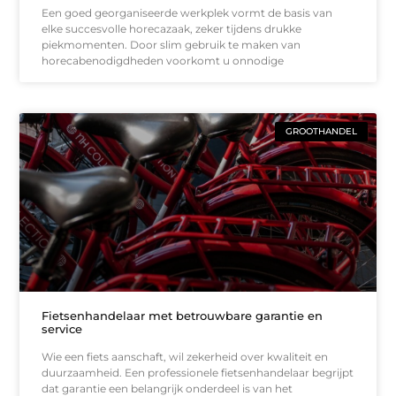
Een goed georganiseerde werkplek vormt de basis van
elke succesvolle horecazaak, zeker tijdens drukke
piekmomenten. Door slim gebruik te maken van
horecabenodigdheden voorkomt u onnodige
GROOTHANDEL
Fietsenhandelaar met betrouwbare garantie en
service
Wie een fiets aanschaft, wil zekerheid over kwaliteit en
duurzaamheid. Een professionele fietsenhandelaar begrijpt
dat garantie een belangrijk onderdeel is van het