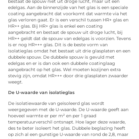
bestaat de spouw niet uit droge lucht, maar uit een
edelgas. Aan de binnenzijde van het glas is een speciale
coating aangebracht dat voorkomt dat warmte via het
glas verloren gaat. Er is een verschil tussen HR+ glas en
HR++ glas. Bij HR+ glas is enkel een coating
aangebracht en bestaat de spouw uit droge lucht, bij
HR++ geldt dat de spouw van edelgas is voorzien. Tevens
is er nog HR+++ glas. Dit is de beste vorm van
isolatieglas omdat het bestaat uit drie glasplaten en een
dubbele spouw. De dubbele spouw is gevuld met
edelgas en er is dan ook een dubbele coatinglaag
aangebracht op het glas. Wel moeten kozijnen extra
stevig zijn, omdat HR+++ door drie glasplaten zwaarder
weegt.
De U-waarde van isolatieglas
De isolatiewaarde van geïsoleerd glas wordt
weergegeven met de U-waarde. De U-waarde geeft aan
hoeveel warmte er per m² en per 1 graad
temperatuurverschil ontsnapt. Hoe lager deze waarde,
des te beter isoleert het glas. Dubbele beglazing heeft
op zich al een gunstige U-waarde van rond de 2,8, maar