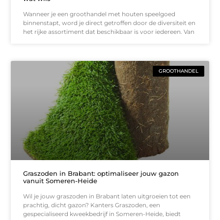
Wanneer je een groothandel met houten speelgoed
binnenstapt, word je direct getroffen door de diversiteit en
het rijke assortiment dat beschikbaar is voor iedereen. Van
GROOTHANDEL
Graszoden in Brabant: optimaliseer jouw gazon
vanuit Someren-Heide
Wil je jouw graszoden in Brabant laten uitgroeien tot een
prachtig, dicht gazon? Kanters Graszoden, een
gespecialiseerd kweekbedrijf in Someren-Heide, biedt