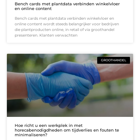
Bench cards met plantdata verbinden winkelvloer
en online content
Bench cards met plantdata verbinden winkelvloer en
online content wordt steeds belangrijker voor bedrijven
die plantproducten online, in retail of via groothandel
presenteren. Klanten verwachten
GROOTHANDEL
Hoe richt u een werkplek in met
horecabenodigdheden om tijdverlies en fouten te
minimaliseren?