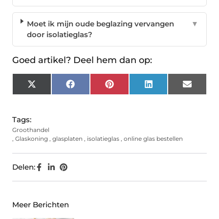
Moet ik mijn oude beglazing vervangen
▼
door isolatieglas?
Goed artikel? Deel hem dan op:
X
Facebook
Pinterest
LinkedIn
Email
(Twitter)
Tags:
Groothandel
,
Glaskoning
,
glasplaten
,
isolatieglas
,
online glas bestellen
Delen:
Meer Berichten