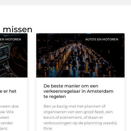
g missen
 EN MOTOREN
AUTO'S EN MOTOREN
De beste manier om een
e er het
verkeersregelaar in Amsterdam
te regelen
enveen doe
Ben je bezig met het plannen of
pak Wie
organiseren van een groot feest, een
nveen
beurs of evenement, of staan er
 verder
verbouwingen op de planning waarbij
Want
flink