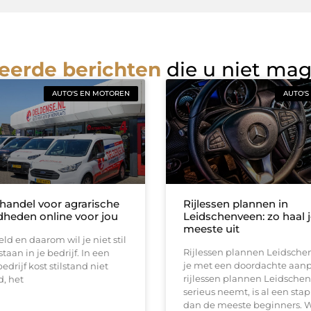
eerde berichten
die u niet ma
AUTO'S EN MOTOREN
AUTO'S
handel voor agrarische
Rijlessen plannen in
heden online voor jou
Leidschenveen: zo haal j
meeste uit
eld en daarom wil je niet stil
Rijlessen plannen Leidsch
taan in je bedrijf. In een
je met een doordachte aan
edrijf kost stilstand niet
rijlessen plannen Leidsche
d, het
serieus neemt, is al een stap
dan de meeste beginners. 