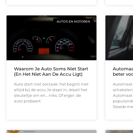
AUTO'S EN MOTOREN
Waarom Je Auto Soms Niet Start
Automaat 
(En Het Niet Aan De Accu Ligt)
beter vo
Auto start niet oorzaak: het begint niet
Automaat r
altijd bij de accu Je stapt in, draait het
schakelen:
sleuteltje om en… niks. Of erger: de
Automaat r
auto probeert
populairder
Steeds me