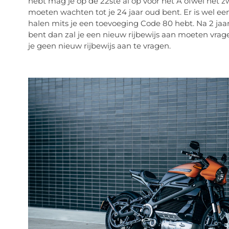
hebt mag je op de 22ste al op voor het A ofwel het zwa
moeten wachten tot je 24 jaar oud bent. Er is wel een
halen mits je een toevoeging Code 80 hebt. Na 2 jaa
bent dan zal je een nieuw rijbewijs aan moeten vrage
je geen nieuw rijbewijs aan te vragen.