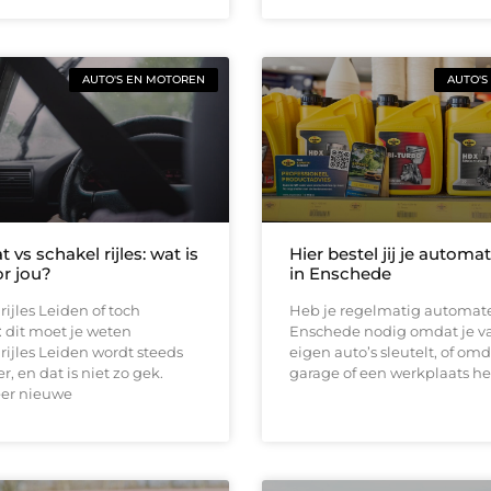
AUTO'S EN MOTOREN
AUTO'S
vs schakel rijles: wat is
Hier bestel jij je automa
or jou?
in Enschede
ijles Leiden of toch
Heb je regelmatig automate
 dit moet je weten
Enschede nodig omdat je v
ijles Leiden wordt steeds
eigen auto’s sleutelt, of omd
, en dat is niet zo gek.
garage of een werkplaats he
er nieuwe