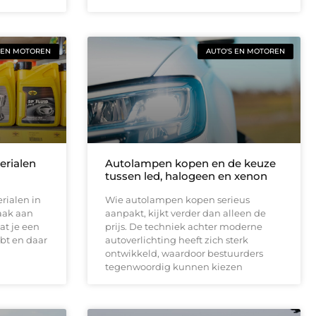
 EN MOTOREN
AUTO'S EN MOTOREN
terialen
Autolampen kopen en de keuze
tussen led, halogeen en xenon
rialen in
Wie autolampen kopen serieus
aak aan
aanpakt, kijkt verder dan alleen de
at je een
prijs. De techniek achter moderne
bt en daar
autoverlichting heeft zich sterk
ontwikkeld, waardoor bestuurders
tegenwoordig kunnen kiezen