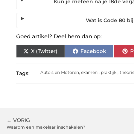
Kun je meteen na je 18de verj
Wat is Code 80 bij
Goed artikel? Deel hem dan op:
X (Twitter)
Facebook
P
Auto's en Motoren
,
examen
,
praktijk
,
theori
Tags:
← VORIG
Waarom een makelaar inschakelen?