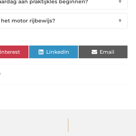
aardag aan praktijkles beginnen?
▼
 het motor rijbewijs?
▼
interest
LinkedIn
Email
e