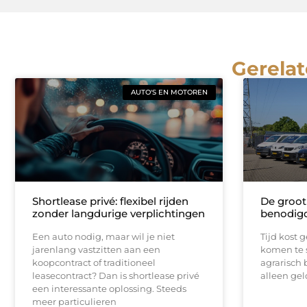
Gerelat
AUTO'S EN MOTOREN
Shortlease privé: flexibel rijden
De groot
zonder langdurige verplichtingen
benodigd
Een auto nodig, maar wil je niet
Tijd kost g
jarenlang vastzitten aan een
komen te s
koopcontract of traditioneel
agrarisch b
leasecontract? Dan is shortlease privé
alleen gel
een interessante oplossing. Steeds
meer particulieren