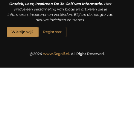
Ontdek, Leer, Inspireer: De 3e Golf van Informatie.
Hier
vind je een verzameling van blogs en artikelen die je
informeren, inspireren en verbinden. Blijf op de hoogte van
nieuwe inzichten en trends.
Wie zijn wij?
Registreer
@2024
www.3egolf.nl.
All Right Reserved.