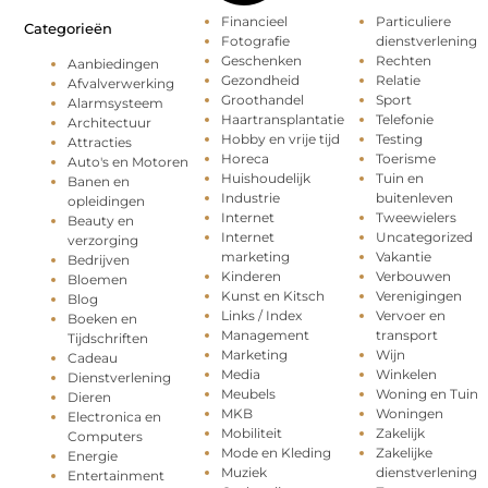
Financieel
Particuliere
Categorieën
Fotografie
dienstverlening
Geschenken
Rechten
Aanbiedingen
Gezondheid
Relatie
Afvalverwerking
Groothandel
Sport
Alarmsysteem
Haartransplantatie
Telefonie
Architectuur
Hobby en vrije tijd
Testing
Attracties
Horeca
Toerisme
Auto's en Motoren
Huishoudelijk
Tuin en
Banen en
Industrie
buitenleven
opleidingen
Internet
Tweewielers
Beauty en
Internet
Uncategorized
verzorging
marketing
Vakantie
Bedrijven
Kinderen
Verbouwen
Bloemen
Kunst en Kitsch
Verenigingen
Blog
Links / Index
Vervoer en
Boeken en
Management
transport
Tijdschriften
Marketing
Wijn
Cadeau
Media
Winkelen
Dienstverlening
Meubels
Woning en Tuin
Dieren
MKB
Woningen
Electronica en
Mobiliteit
Zakelijk
Computers
Mode en Kleding
Zakelijke
Energie
Muziek
dienstverlening
Entertainment