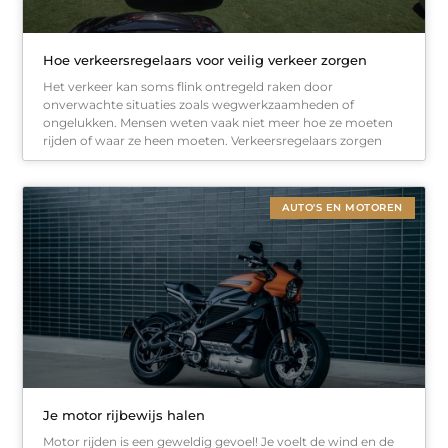
Hoe verkeersregelaars voor veilig verkeer zorgen
Het verkeer kan soms flink ontregeld raken door
onverwachte situaties zoals wegwerkzaamheden of
ongelukken. Mensen weten vaak niet meer hoe ze moeten
rijden of waar ze heen moeten. Verkeersregelaars zorgen
AUTO'S EN MOTOREN
Je motor rijbewijs halen
Motor rijden is een geweldig gevoel! Je voelt de wind en de