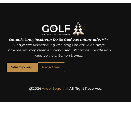
Linkjes kopen: een slimme zet of een dure vergissing?
Kan je geld verdienen met een website? De waarheid achter het digitale verdienmodel
Ontdek, Leer, Inspireer: De 3e Golf van Informatie.
Hier
vind je een verzameling van blogs en artikelen die je
informeren, inspireren en verbinden. Blijf op de hoogte van
nieuwe inzichten en trends.
Wie zijn wij?
Registreer
@2024
www.3egolf.nl.
All Right Reserved.