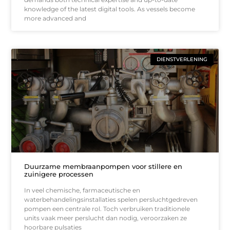
knowledge of the latest digital tools. As vessels become
more advanced and
DIENSTVERLENING
Duurzame membraanpompen voor stillere en
zuinigere processen
In veel chemische, farmaceutische en
waterbehandelingsinstallaties spelen persluchtgedreven
pompen een centrale rol. Toch verbruiken traditionele
units vaak meer perslucht dan nodig, veroorzaken ze
hoorbare pulsaties