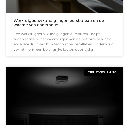
Werktuigbouwkundig ingenieursbureau en de
waarde van onderhoud
Een werktuigbouwkundig ingenieursbureau helpt
organisaties bij het waarborgen van de betrouwbaarheid
en levensduur van hun technische installaties. Onderhoud
vormt hierin een belangrijke factor: door tijdig
DIENSTVERLENING