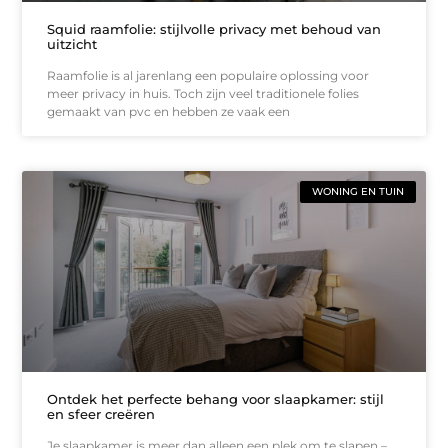
Squid raamfolie: stijlvolle privacy met behoud van
uitzicht
Raamfolie is al jarenlang een populaire oplossing voor
meer privacy in huis. Toch zijn veel traditionele folies
gemaakt van pvc en hebben ze vaak een
WONING EN TUIN
Ontdek het perfecte behang voor slaapkamer: stijl
en sfeer creëren
Je slaapkamer is meer dan alleen een plek om te slapen –