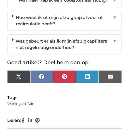
Wanneer heb ik een koolstoffilter nodig?
▼
Hoe weet ik of mijn afzuigkap afvoer of
▼
recirculatie heeft?
Wat gebeurt er als ik mijn afzuigkapfilters
▼
niet regelmatig onderhou?
Goed artikel? Deel hem dan op:
X
Facebook
Pinterest
LinkedIn
Email
(Twitter)
Tags:
Woning en Tuin
Delen: