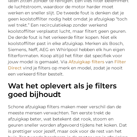
laten zitten zonder te reinigen. Een vies filter belemmert
de luchtstroom, waardoor de motor harder moet
werken en sneller slijt. De tweede fout is denken dat je
geen koolstoffilter nodig hebt omdat je afzuigkap “toch
wel trekt.” Een recirculatiekap zonder werkend
koolstoffilter verplaatst lucht, maar filtert geen geuren.
De derde fout is het verkeerde filter kopen. Niet elk
koolstoffilter past in elke afzuigkap. Merken als Bosch,
Siemens, Neff, AEG en Whirlpool hebben elk hun eigen
filterformaten. Koop altijd het filter dat specifiek voor
jouw model is gemaakt. Via
Afzuigkap filters
van
Filter
Direct
vind je filters op merk en model, zodat je nooit
een verkeerd filter bestelt.
Wat het oplevert als je filters
goed bijhoudt
Schone afzuigkap filters maken meer verschil dan de
meeste mensen verwachten. Ten eerste trekt de
afzuigkap beter, wat betekent dat rook, stoom en
geuren sneller worden afgevoerd tijdens het koken. Dat
is prettiger voor jezelf, maar ook voor de rest van het