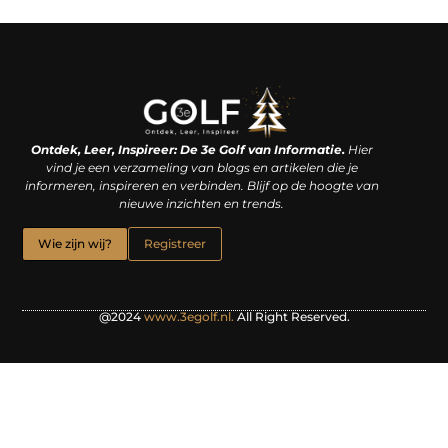
Linkjes kopen: een slimme zet of een dure vergissing?
Kan je geld verdienen met een website? De waarheid achter het digitale verdienmodel
Ontdek, Leer, Inspireer: De 3e Golf van Informatie.
Hier
vind je een verzameling van blogs en artikelen die je
informeren, inspireren en verbinden. Blijf op de hoogte van
nieuwe inzichten en trends.
Wie zijn wij?
Registreer
@2024
www.3egolf.nl.
All Right Reserved.