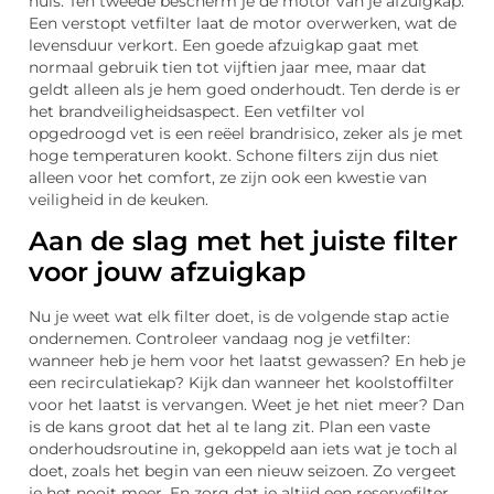
huis. Ten tweede bescherm je de motor van je afzuigkap.
Een verstopt vetfilter laat de motor overwerken, wat de
levensduur verkort. Een goede afzuigkap gaat met
normaal gebruik tien tot vijftien jaar mee, maar dat
geldt alleen als je hem goed onderhoudt. Ten derde is er
het brandveiligheidsaspect. Een vetfilter vol
opgedroogd vet is een reëel brandrisico, zeker als je met
hoge temperaturen kookt. Schone filters zijn dus niet
alleen voor het comfort, ze zijn ook een kwestie van
veiligheid in de keuken.
Aan de slag met het juiste filter
voor jouw afzuigkap
Nu je weet wat elk filter doet, is de volgende stap actie
ondernemen. Controleer vandaag nog je vetfilter:
wanneer heb je hem voor het laatst gewassen? En heb je
een recirculatiekap? Kijk dan wanneer het koolstoffilter
voor het laatst is vervangen. Weet je het niet meer? Dan
is de kans groot dat het al te lang zit. Plan een vaste
onderhoudsroutine in, gekoppeld aan iets wat je toch al
doet, zoals het begin van een nieuw seizoen. Zo vergeet
je het nooit meer. En zorg dat je altijd een reservefilter