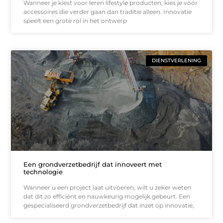
Wanneer je kiest voor leren lifestyle producten, kies je voor
accessoires die verder gaan dan traditie alleen. Innovatie
speelt een grote rol in het ontwerp
DIENSTVERLENING
Een grondverzetbedrijf dat innoveert met
technologie
Wanneer u een project laat uitvoeren, wilt u zeker weten
dat dit zo efficiënt en nauwkeurig mogelijk gebeurt. Een
gespecialiseerd grondverzetbedrijf dat inzet op innovatie,