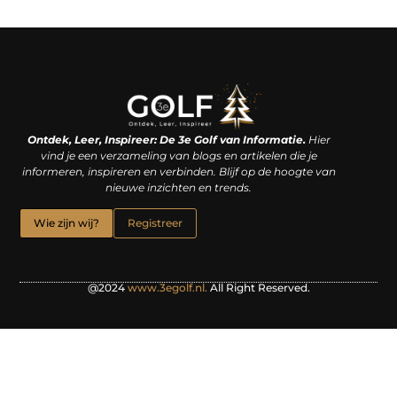
Linkjes kopen: een slimme zet of een dure vergissing?
Kan je geld verdienen met een website? De waarheid achter het digitale verdienmodel
Ontdek, Leer, Inspireer: De 3e Golf van Informatie.
Hier
vind je een verzameling van blogs en artikelen die je
informeren, inspireren en verbinden. Blijf op de hoogte van
nieuwe inzichten en trends.
Wie zijn wij?
Registreer
@2024
www.3egolf.nl.
All Right Reserved.