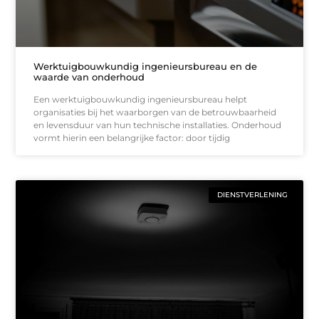
Werktuigbouwkundig ingenieursbureau en de
waarde van onderhoud
Een werktuigbouwkundig ingenieursbureau helpt
organisaties bij het waarborgen van de betrouwbaarheid
en levensduur van hun technische installaties. Onderhoud
vormt hierin een belangrijke factor: door tijdig
DIENSTVERLENING