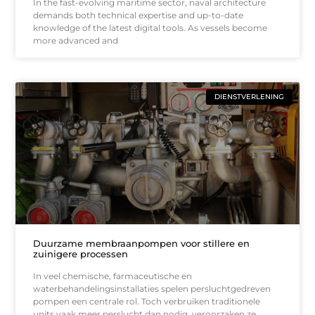
In the fast-evolving maritime sector, naval architecture
demands both technical expertise and up-to-date
knowledge of the latest digital tools. As vessels become
more advanced and
DIENSTVERLENING
Duurzame membraanpompen voor stillere en
zuinigere processen
In veel chemische, farmaceutische en
waterbehandelingsinstallaties spelen persluchtgedreven
pompen een centrale rol. Toch verbruiken traditionele
units vaak meer perslucht dan nodig, veroorzaken ze