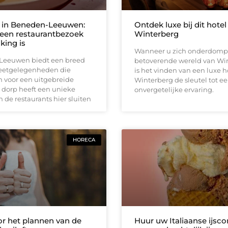
 in Beneden-Leeuwen:
Ontdek luxe bij dit hotel
een restaurantbezoek
Winterberg
jking is
Wanneer u zich onderdompe
eeuwen biedt een breed
betoverende wereld van Wi
 eetgelegenheden die
is het vinden van een luxe h
jn voor een uitgebreide
Winterberg de sleutel tot e
 dorp heeft een unieke
onvergetelijke ervaring.
 de restaurants hier sluiten
HORECA
or het plannen van de
Huur uw Italiaanse ijsc