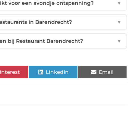
hikt voor een avondje ontspanning?
▼
estaurants in Barendrecht?
▼
ten bij Restaurant Barendrecht?
▼
interest
LinkedIn
Email