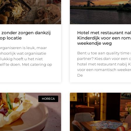
 zonder zorgen dankzij
Hotel met restaurant nab
op locatie
Kinderdijk voor een rom
weekendje weg
organiseren is leuk, maar
Bent u toe aan quality tim
hoorlijk wat organisatie
partner? Kies dan voor een
lukkig hoeft u het niet
hotel met restaurant nabij K
elf te doen. Met catering op
voor een romantisch weeke
De
HORECA