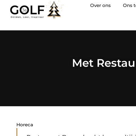
Over ons
Ons 
Met Restau
Horeca