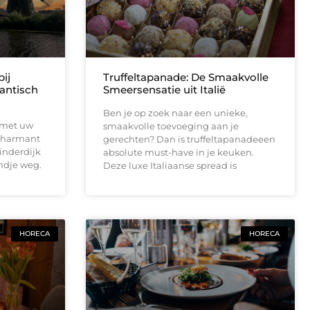
ij
Truffeltapanade: De Smaakvolle
antisch
Smeersensatie uit Italië
Ben je op zoek naar een unieke,
e met uw
smaakvolle toevoeging aan je
 charmant
gerechten? Dan is truffeltapanadeeen
inderdijk
absolute must-have in je keuken.
ndje weg.
Deze luxe Italiaanse spread is
HORECA
HORECA