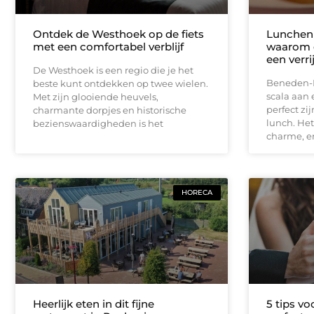
Ontdek de Westhoek op de fiets
Lunchen
met een comfortabel verblijf
waarom 
een verri
De Westhoek is een regio die je het
Beneden-L
beste kunt ontdekken op twee wielen.
scala aan
Met zijn glooiende heuvels,
perfect zi
charmante dorpjes en historische
lunch. Het
bezienswaardigheden is het
charme, en
HORECA
Heerlijk eten in dit fijne
5 tips vo