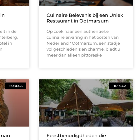
 in
Culinaire Belevenis bij een Uniek
Restaurant in Ootmarsum
lt in de
Op zoek naar een authentieke
nterberg,
culinaire ervaring in het oosten van
otel in
Nederland? Ootmarsum, een stadje
en
vol geschiedenis en charme, biedt u
meer dan alleen pittoreske
HORECA
HORECA
oman
Feestbenodigdheden die