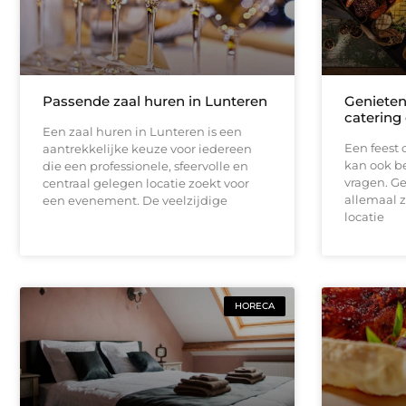
Passende zaal huren in Lunteren
Genieten
catering 
Een zaal huren in Lunteren is een
Een feest 
aantrekkelijke keuze voor iedereen
kan ook be
die een professionele, sfeervolle en
vragen. Ge
centraal gelegen locatie zoekt voor
allemaal z
een evenement. De veelzijdige
locatie
HORECA