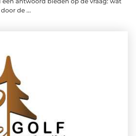
d een antwoord bieden op de vraag: wat
door de ...