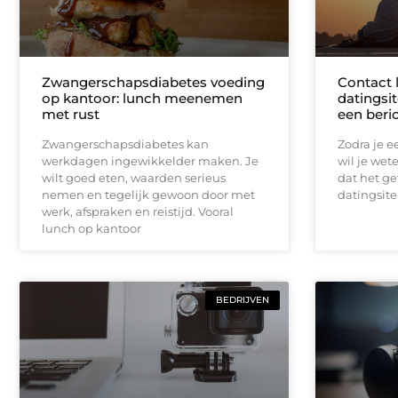
Zwangerschapsdiabetes voeding
Contact 
op kantoor: lunch meenemen
datingsit
met rust
een beri
Zwangerschapsdiabetes kan
Zodra je ee
werkdagen ingewikkelder maken. Je
wil je wet
wilt goed eten, waarden serieus
dat het ge
nemen en tegelijk gewoon door met
datingsite
werk, afspraken en reistijd. Vooral
lunch op kantoor
BEDRIJVEN