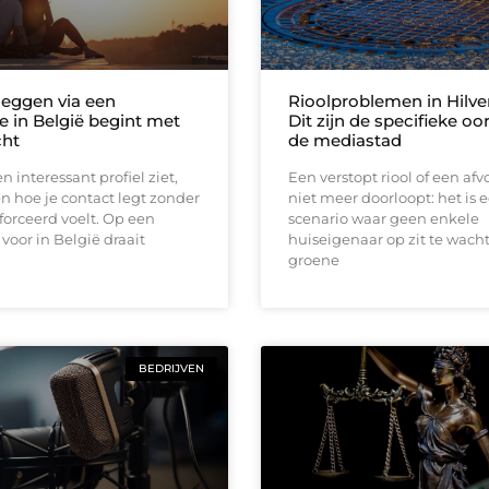
leggen via een
Rioolproblemen in Hilv
e in België begint met
Dit zijn de specifieke oo
cht
de mediastad
n interessant profiel ziet,
Een verstopt riool of een afv
en hoe je contact legt zonder
niet meer doorloopt: het is 
forceerd voelt. Op een
scenario waar geen enkele
 voor in België draait
huiseigenaar op zit te wacht
groene
BEDRIJVEN