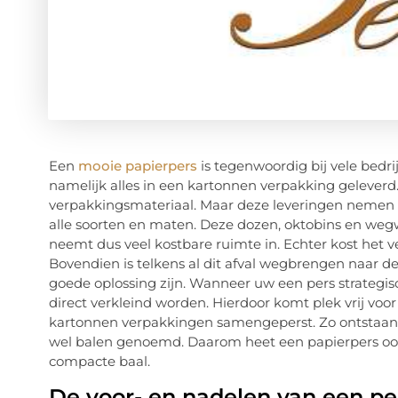
Een
mooie papierpers
is tegenwoordig bij vele bed
namelijk alles in een kartonnen verpakking gelever
verpakkingsmateriaal. Maar deze leveringen nemen v
alle soorten en maten. Deze dozen, oktobins en wegw
neemt dus veel kostbare ruimte in. Echter kost het 
Bovendien is telkens al dit afval wegbrengen naar de
goede oplossing zijn. Wanneer uw een pers strategi
direct verkleind worden. Hierdoor komt plek vrij v
kartonnen verpakkingen samengeperst. Zo ontstaa
wel balen genoemd. Daarom heet een papierpers ook
compacte baal.
De voor- en nadelen van een pe