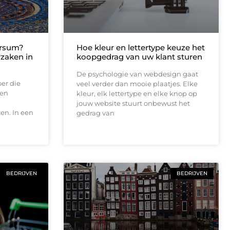
ersum?
Hoe kleur en lettertype keuze het
rzaken in
koopgedrag van uw klant sturen
De psychologie van webdesign gaat
oer die
veel verder dan mooie plaatjes. Elke
een
kleur, elk lettertype en elke knop op
jouw website stuurt onbewust het
en. In een
gedrag van
BEDRIJVEN
BEDRIJVEN