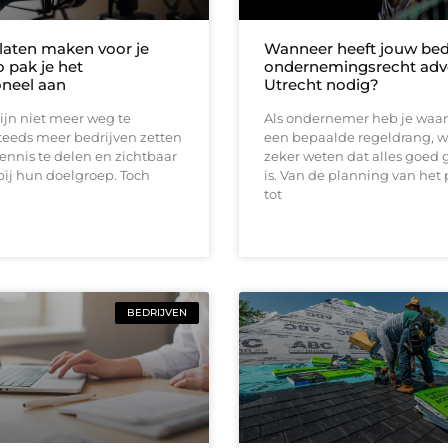
laten maken voor je
Wanneer heeft jouw bedr
zo pak je het
ondernemingsrecht adv
oneel aan
Utrecht nodig?
ijn niet meer weg te
Als ondernemer heb je waars
teeds meer bedrijven zetten
een bepaalde regeldrang, wa
ennis te delen en zichtbaar
zeker weten dat alles goed 
 bij hun doelgroep. Toch
is. Van de planning van het
tot
BEDRIJVEN