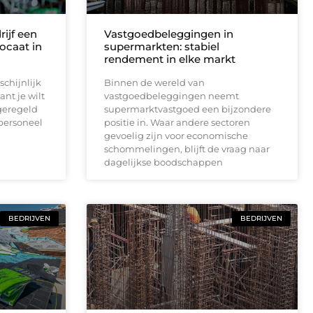
ijf een
Vastgoedbeleggingen in
ocaat in
supermarkten: stabiel
rendement in elke markt
chijnlijk
Binnen de wereld van
nt je wilt
vastgoedbeleggingen neemt
geregeld
supermarktvastgoed een bijzondere
 personeel
positie in. Waar andere sectoren
gevoelig zijn voor economische
schommelingen, blijft de vraag naar
dagelijkse boodschappen
BEDRIJVEN
BEDRIJVEN