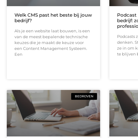
Welk CMS past het beste bij jouw
Podcast 
bedrijf?
bedrijf: 
professi
Als je een website laat bouwen, is een
Podcasts z
van de meest bepalende technische
denken. S
keuzes die je maakt de keuze voor
ze in om k
een Content Management Systeem.
te blijven
Een
BEDRIJVEN