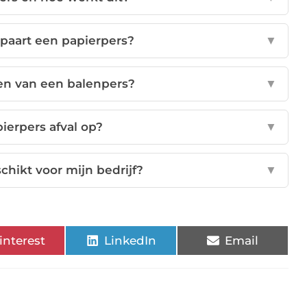
paart een papierpers?
▼
len van een balenpers?
▼
ierpers afval op?
▼
chikt voor mijn bedrijf?
▼
interest
LinkedIn
Email