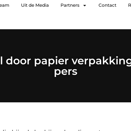
team
Uit de Media
Partners
Contact
R
l door papier verpakki
pers