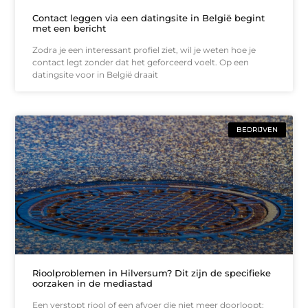
Contact leggen via een datingsite in België begint
met een bericht
Zodra je een interessant profiel ziet, wil je weten hoe je
contact legt zonder dat het geforceerd voelt. Op een
datingsite voor in België draait
BEDRIJVEN
Rioolproblemen in Hilversum? Dit zijn de specifieke
oorzaken in de mediastad
Een verstopt riool of een afvoer die niet meer doorloopt: