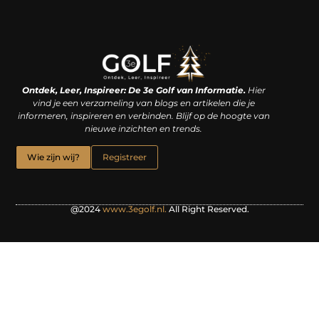
Linkjes kopen: een slimme zet of een dure vergissing?
Kan je geld verdienen met een website? De waarheid achter het digitale verdienmodel
Ontdek, Leer, Inspireer: De 3e Golf van Informatie.
Hier
vind je een verzameling van blogs en artikelen die je
informeren, inspireren en verbinden. Blijf op de hoogte van
nieuwe inzichten en trends.
Wie zijn wij?
Registreer
@2024
www.3egolf.nl.
All Right Reserved.