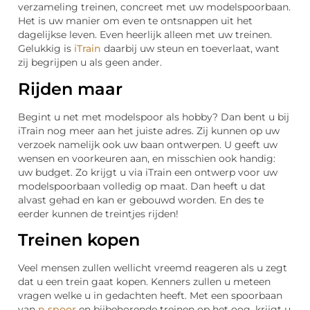
verzameling treinen, concreet met uw modelspoorbaan.
Het is uw manier om even te ontsnappen uit het
dagelijkse leven. Even heerlijk alleen met uw treinen.
Gelukkig is
iTrain
daarbij uw steun en toeverlaat, want
zij begrijpen u als geen ander.
Rijden maar
Begint u net met modelspoor als hobby? Dan bent u bij
iTrain nog meer aan het juiste adres. Zij kunnen op uw
verzoek namelijk ook uw baan ontwerpen. U geeft uw
wensen en voorkeuren aan, en misschien ook handig:
uw budget. Zo krijgt u via iTrain een ontwerp voor uw
modelspoorbaan volledig op maat. Dan heeft u dat
alvast gehad en kan er gebouwd worden. En des te
eerder kunnen de treintjes rijden!
Treinen kopen
Veel mensen zullen wellicht vreemd reageren als u zegt
dat u een trein gaat kopen. Kenners zullen u meteen
vragen welke u in gedachten heeft. Met een spoorbaan
van
n spoor
en bijbehorende treinen op het oog, krijgt u