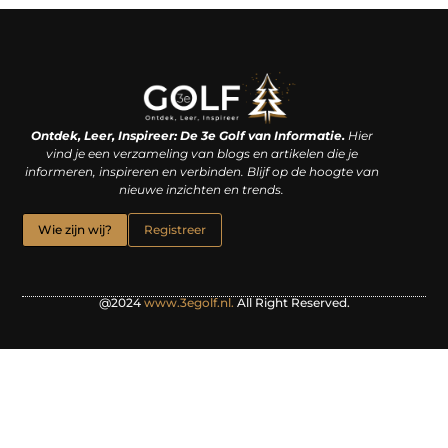
Linkjes kopen: een slimme zet of een dure vergissing?
Kan je geld verdienen met een website? De waarheid achter het digitale verdienmodel
Ontdek, Leer, Inspireer: De 3e Golf van Informatie.
Hier
vind je een verzameling van blogs en artikelen die je
informeren, inspireren en verbinden. Blijf op de hoogte van
nieuwe inzichten en trends.
Wie zijn wij?
Registreer
@2024
www.3egolf.nl.
All Right Reserved.