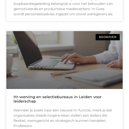
loopbaanbegeleiding belangrijk is voor het behouden van
gemotiveerde en productieve medewerkers. In Goes
wordt personeelsadvies ingezet om zowel werkgevers als
BEDRIJVEN
Hr-werving en selectiebureaus in Leiden voor
leiderschap
Wanneer je zoekt naar een nieuwe hr-functie, merk je dat
organisaties steeds hogere eisen stellen aan leiders die
flexibel, mensgericht en strategisch kunnen handelen.
Profession