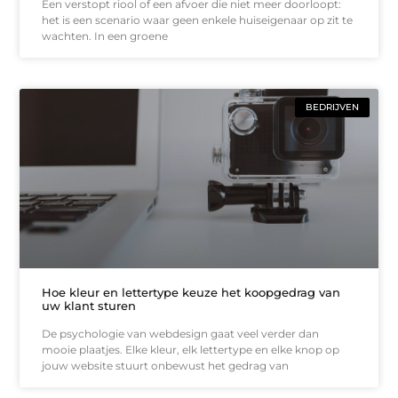
Een verstopt riool of een afvoer die niet meer doorloopt:
het is een scenario waar geen enkele huiseigenaar op zit te
wachten. In een groene
BEDRIJVEN
Hoe kleur en lettertype keuze het koopgedrag van
uw klant sturen
De psychologie van webdesign gaat veel verder dan
mooie plaatjes. Elke kleur, elk lettertype en elke knop op
jouw website stuurt onbewust het gedrag van