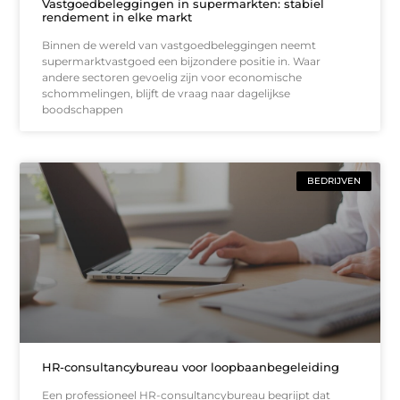
Vastgoedbeleggingen in supermarkten: stabiel
rendement in elke markt
Binnen de wereld van vastgoedbeleggingen neemt
supermarktvastgoed een bijzondere positie in. Waar
andere sectoren gevoelig zijn voor economische
schommelingen, blijft de vraag naar dagelijkse
boodschappen
BEDRIJVEN
HR-consultancybureau voor loopbaanbegeleiding
Een professioneel HR-consultancybureau begrijpt dat