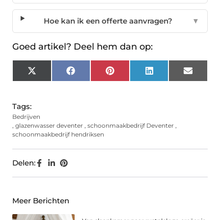
Hoe kan ik een offerte aanvragen?
▼
Goed artikel? Deel hem dan op:
X
Facebook
Pinterest
LinkedIn
Email
(Twitter)
Tags:
Bedrijven
,
glazenwasser deventer
,
schoonmaakbedrijf Deventer
,
schoonmaakbedrijf hendriksen
Delen:
Meer Berichten