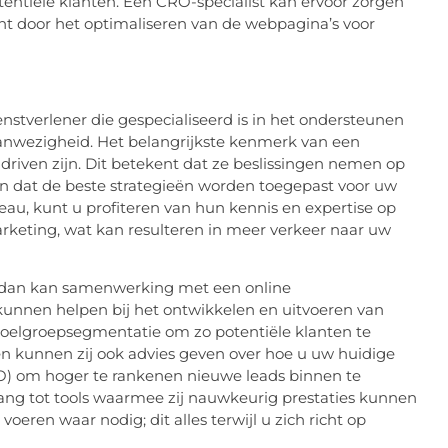
otentiële klanten. Een CRO-specialist kan ervoor zorgen
nt door het optimaliseren van de webpagina’s voor
nstverlener die gespecialiseerd is in het ondersteunen
aanwezigheid. Het belangrijkste kenmerk van een
driven zijn. Dit betekent dat ze beslissingen nemen op
en dat de beste strategieën worden toegepast voor uw
eau, kunt u profiteren van hun kennis en expertise op
rketing, wat kan resulteren in meer verkeer naar uw
rs, dan kan samenwerking met een online
kunnen helpen bij het ontwikkelen en uitvoeren van
 doelgroepsegmentatie om zo potentiële klanten te
ien kunnen zij ook advies geven over hoe u uw huidige
O) om hoger te rankenen nieuwe leads binnen te
g tot tools waarmee zij nauwkeurig prestaties kunnen
eren waar nodig; dit alles terwijl u zich richt op