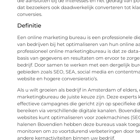
die aansluiten bij de interesses en het gedrag van p
dat bezoekers ook daadwerkelijk converteren tot kla
conversies.
Definitie
Een online marketing bureau is een professionele die
van bedrijven bij het optimaliseren van hun online 
professioneel online marketingbureau is dat ze data-
basis van gegevens en resultaten om ervoor te zorg
bedrijf. Door samen te werken met een dergelijk bur
gebieden zoals SEO, SEA, social media en contentma
website en hogere conversieratio’s.
Als u wilt groeien als bedrijf in Amsterdam of elde
marketingbureau de juiste keuze zijn. Deze experts 
effectieve campagnes die gericht zijn op specifieke
bereiken via verschillende digitale kanalen. Bovend
websites kunt optimaliseren voor zoekmachines (SE
halenen Bovendien hebben deze bureaus vaak toegan
monitoren om zo voortdurend verbeteringen door te vo
andere kernactiviteiten binnen uw bedrijf.