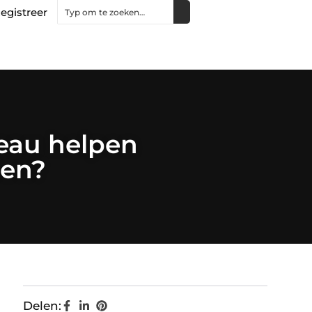
egistreer
eau helpen
ien?
Delen: