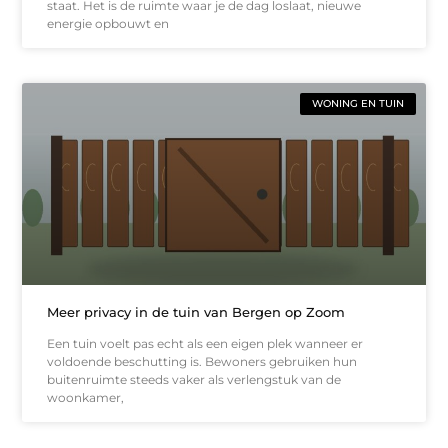
staat. Het is de ruimte waar je de dag loslaat, nieuwe
energie opbouwt en
WONING EN TUIN
Meer privacy in de tuin van Bergen op Zoom
Een tuin voelt pas echt als een eigen plek wanneer er
voldoende beschutting is. Bewoners gebruiken hun
buitenruimte steeds vaker als verlengstuk van de
woonkamer,