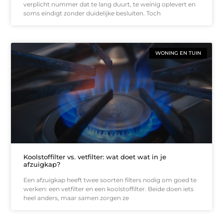
verplicht nummer dat te lang duurt, te weinig oplevert en
soms eindigt zonder duidelijke besluiten. Toch
WONING EN TUIN
Koolstoffilter vs. vetfilter: wat doet wat in je
afzuigkap?
Een afzuigkap heeft twee soorten filters nodig om goed te
werken: een vetfilter en een koolstoffilter. Beide doen iets
heel anders, maar samen zorgen ze