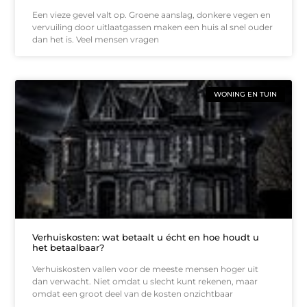
Een vieze gevel valt op. Groene aanslag, donkere vegen en
vervuiling door uitlaatgassen maken een huis al snel ouder
dan het is. Veel mensen vragen
WONING EN TUIN
Verhuiskosten: wat betaalt u écht en hoe houdt u
het betaalbaar?
Verhuiskosten vallen voor de meeste mensen hoger uit
dan verwacht. Niet omdat u slecht kunt rekenen, maar
omdat een groot deel van de kosten onzichtbaar