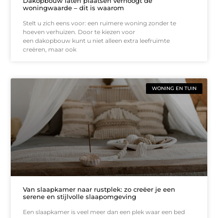
Dakopbouw laten plaatsen verhoogt de
woningwaarde – dit is waarom
Stelt u zich eens voor: een ruimere woning zonder te
hoeven verhuizen. Door te kiezen voor
een dakopbouw kunt u niet alleen extra leefruimte
creëren, maar ook
WONING EN TUIN
Van slaapkamer naar rustplek: zo creëer je een
serene en stijlvolle slaapomgeving
Een slaapkamer is veel meer dan een plek waar een bed