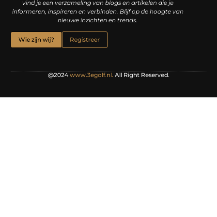
vind je een verzameling van blogs en artikelen die je
informeren, inspireren en verbinden. Blijf op de hoogte van
nieuwe inzichten en trends.
Wie zijn wij?
Registreer
@2024
www.3egolf.nl.
All Right Reserved.