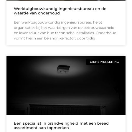
Werktuigbouwkundig ingenieursbureau en de
waarde van onderhoud
Een werktuigbouwkundig ingenieursbureau helpt
organisaties bij het waarborgen van de betrouwbaarheid
en levensduur van hun technische installaties. Onderhoud
vormt hierin een belangrijke factor: door tijdig
DIENSTVERLENING
Een specialist in brandveiligheid met een breed
assortiment aan topmerken