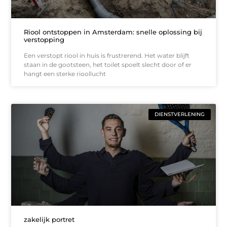
Riool ontstoppen in Amsterdam: snelle oplossing bij
verstopping
Een verstopt riool in huis is frustrerend. Het water blijft
staan in de gootsteen, het toilet spoelt slecht door of er
hangt een sterke rioollucht
DIENSTVERLENING
zakelijk portret