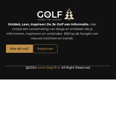
Linkjes kopen: een slimme zet of een dure vergissing?
Kan je geld verdienen met een website? De waarheid achter het digitale verdienmodel
Ontdek, Leer, Inspireer: De 3e Golf van Informatie.
Hier
vind je een verzameling van blogs en artikelen die je
informeren, inspireren en verbinden. Blijf op de hoogte van
nieuwe inzichten en trends.
Wie zijn wij?
Registreer
@2024
www.3egolf.nl.
All Right Reserved.