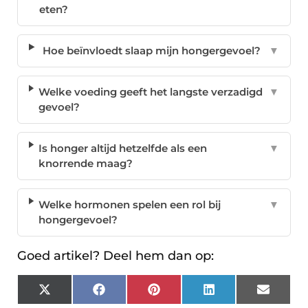
eten?
Hoe beïnvloedt slaap mijn hongergevoel?
▼
Welke voeding geeft het langste verzadigd
▼
gevoel?
Is honger altijd hetzelfde als een
▼
knorrende maag?
Welke hormonen spelen een rol bij
▼
hongergevoel?
Goed artikel? Deel hem dan op:
X
Facebook
Pinterest
LinkedIn
Email
(Twitter)