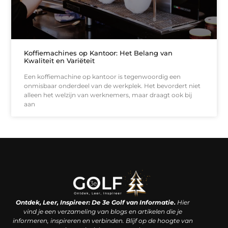
Koffiemachines op Kantoor: Het Belang van
Kwaliteit en Variëteit
Een koffiemachine op kantoor is tegenwoordig een
onmisbaar onderdeel van de werkplek. Het bevordert niet
alleen het welzijn van werknemers, maar draagt ook bij
aan
Linkjes kopen: een slimme zet of een dure vergissing?
Kan je geld verdienen met een website? De waarheid achter het digitale verdienmodel
Ontdek, Leer, Inspireer: De 3e Golf van Informatie.
Hier
vind je een verzameling van blogs en artikelen die je
informeren, inspireren en verbinden. Blijf op de hoogte van