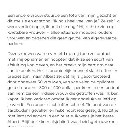
Een andere vrouw stuurde een foto van mijn gezicht en
dit meisje en er stond: “Ik hou heel veel van je.” Ze zei: “Ik
werd verliefd op je, ik huil elke dag.” Hij richtte zich op
kwetsbare vrouwen – alleenstaande moeders, oudere
vrouwen en degenen die geen gevoel van eigenwaarde
hadden.
Deze vrouwen waren verliefd op mij toen ze contact
met mij opnamen en hoopten dat ik ze een soort van
afsluiting kon geven, en het breekt mijn hart om daar
aan te denken. Het is onduidelijk hoeveel slachtoffers er
precies zijn, maar Albert zei dat hij is gecontacteerd
door ongeveer 30 vrouwen, van wie velen de oplichter
geld stuurden – 300 of 400 dollar per keer. In een bericht
aan hem zei een Indiase vrouw die getroffen was: ‘Ik ben
kapot, ik ben verloren omdat ik per ongeluk verliefd op
je werdt’. Een ander slachtoffer schreef: ‘Je bent van de
aardbodem gevallen en hebt nooit iets gezegd. Nu zit je
met iemand anders in een relatie. Ik wens je het beste,
Albert. Blijf deze keer alsjeblieft waarheidsgetrouw met