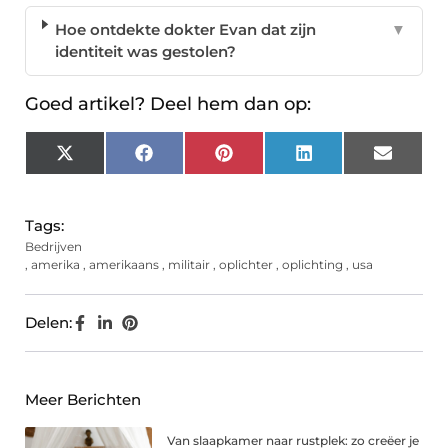
Hoe ontdekte dokter Evan dat zijn
▼
identiteit was gestolen?
Goed artikel? Deel hem dan op:
X
Facebook
Pinterest
LinkedIn
Email
(Twitter)
Tags:
Bedrijven
,
amerika
,
amerikaans
,
militair
,
oplichter
,
oplichting
,
usa
Delen:
Meer Berichten
Van slaapkamer naar rustplek: zo creëer je