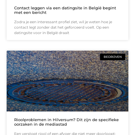
Contact leggen via een datingsite in België begint
met een bericht
Zodra je een interessant profiel ziet, wil je weten hoe je
contact legt zonder dat het geforceerd voelt. Op een
datingsite voor in België draait
BEDRIJVEN
Rioolproblemen in Hilversum? Dit zijn de specifieke
oorzaken in de mediastad
Een verstopt riool of een afvoer die niet meer doorloopt: