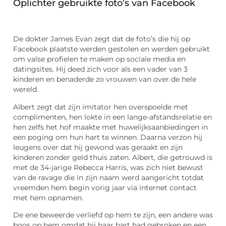
Oplichter gebruikte foto’s van Facebook
De dokter James Evan zegt dat de foto’s die hij op
Facebook plaatste werden gestolen en werden gebruikt
om valse profielen te maken op sociale media en
datingsites. Hij deed zich voor als een vader van 3
kinderen en benaderde zo vrouwen van over de hele
wereld.
Albert zegt dat zijn imitator hen overspoelde met
complimenten, hen lokte in een lange-afstandsrelatie en
hen zelfs het hof maakte met huwelijksaanbiedingen in
een poging om hun hart te winnen. Daarna verzon hij
leugens over dat hij gewond was geraakt en zijn
kinderen zonder geld thuis zaten. Albert, die getrouwd is
met de 34-jarige Rebecca Harris, was zich niet bewust
van de ravage die in zijn naam werd aangericht totdat
vreemden hem begin vorig jaar via internet contact
met hem opnamen.
De ene beweerde verliefd op hem te zijn, een andere was
boos op hem omdat hij haar hart had gebroken en een