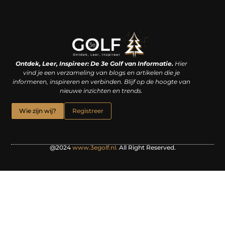
Linkjes kopen: een slimme zet of een dure vergissing?
Kan je geld verdienen met een website? De waarheid achter het digitale verdienmodel
Ontdek, Leer, Inspireer: De 3e Golf van Informatie.
Hier
vind je een verzameling van blogs en artikelen die je
informeren, inspireren en verbinden. Blijf op de hoogte van
nieuwe inzichten en trends.
Wie zijn wij?
Registreer
@2024
www.3egolf.nl.
All Right Reserved.