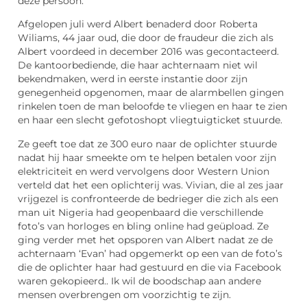
deze persoon.’
Afgelopen juli werd Albert benaderd door Roberta
Wiliams, 44 jaar oud, die door de fraudeur die zich als
Albert voordeed in december 2016 was gecontacteerd.
De kantoorbediende, die haar achternaam niet wil
bekendmaken, werd in eerste instantie door zijn
genegenheid opgenomen, maar de alarmbellen gingen
rinkelen toen de man beloofde te vliegen en haar te zien
en haar een slecht gefotoshopt vliegtuigticket stuurde.
Ze geeft toe dat ze 300 euro naar de oplichter stuurde
nadat hij haar smeekte om te helpen betalen voor zijn
elektriciteit en werd vervolgens door Western Union
verteld dat het een oplichterij was. Vivian, die al zes jaar
vrijgezel is confronteerde de bedrieger die zich als een
man uit Nigeria had geopenbaard die verschillende
foto’s van horloges en bling online had geüpload. Ze
ging verder met het opsporen van Albert nadat ze de
achternaam ‘Evan’ had opgemerkt op een van de foto’s
die de oplichter haar had gestuurd en die via Facebook
waren gekopieerd.. Ik wil de boodschap aan andere
mensen overbrengen om voorzichtig te zijn.