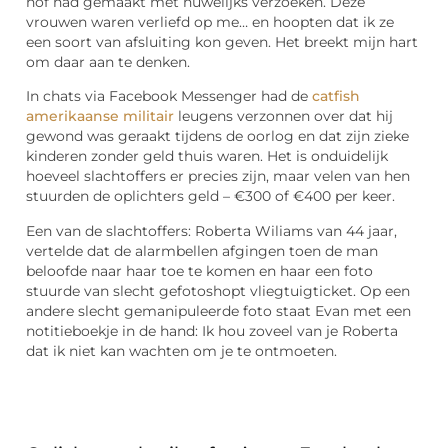
hof had gemaakt met huwelijks verzoeken. Deze
vrouwen waren verliefd op me… en hoopten dat ik ze
een soort van afsluiting kon geven. Het breekt mijn hart
om daar aan te denken.
In chats via Facebook Messenger had de
catfish
amerikaanse militair
leugens verzonnen over dat hij
gewond was geraakt tijdens de oorlog en dat zijn zieke
kinderen zonder geld thuis waren. Het is onduidelijk
hoeveel slachtoffers er precies zijn, maar velen van hen
stuurden de oplichters geld – €300 of €400 per keer.
Een van de slachtoffers: Roberta Wiliams van 44 jaar,
vertelde dat de alarmbellen afgingen toen de man
beloofde naar haar toe te komen en haar een foto
stuurde van slecht gefotoshopt vliegtuigticket. Op een
andere slecht gemanipuleerde foto staat Evan met een
notitieboekje in de hand: Ik hou zoveel van je Roberta
dat ik niet kan wachten om je te ontmoeten.