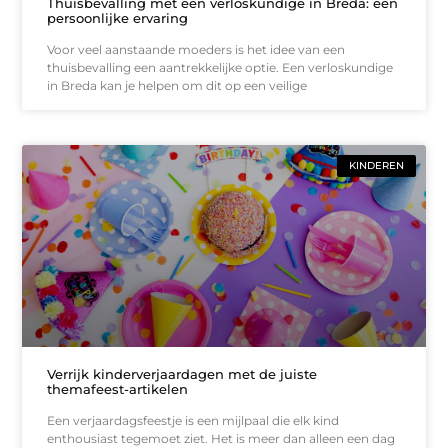
Thuisbevalling met een verloskundige in Breda: een
persoonlijke ervaring
Voor veel aanstaande moeders is het idee van een
thuisbevalling een aantrekkelijke optie. Een verloskundige
in Breda kan je helpen om dit op een veilige
KINDEREN
Verrijk kinderverjaardagen met de juiste
themafeest-artikelen
Een verjaardagsfeestje is een mijlpaal die elk kind
enthousiast tegemoet ziet. Het is meer dan alleen een dag