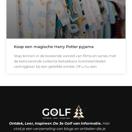
Koop een magische Harry Potter pyjama
Stap binnen in de boeiende wereld van films en series met
de betoverende collectie betaalbare licentieartikelen
verkrijgbaar bij een geliefde winkel. Of u nu een
Linkjes kopen: een slimme zet of een dure vergissing?
Kan je geld verdienen met een website? De waarheid achter het digitale verdienmodel
Ontdek, Leer, Inspireer: De 3e Golf van Informatie.
Hier
vind je een verzameling van blogs en artikelen die je