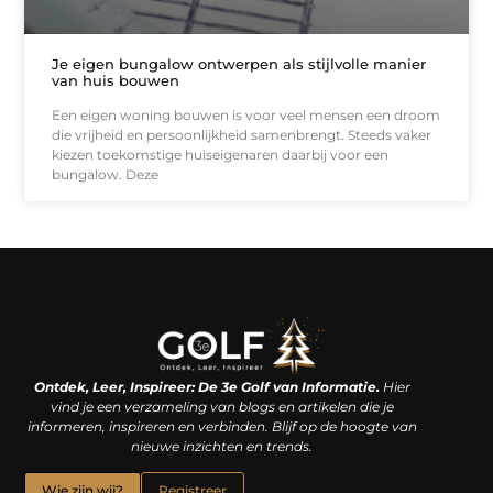
Je eigen bungalow ontwerpen als stijlvolle manier
van huis bouwen
Een eigen woning bouwen is voor veel mensen een droom
die vrijheid en persoonlijkheid samenbrengt. Steeds vaker
kiezen toekomstige huiseigenaren daarbij voor een
bungalow. Deze
Linkjes kopen: een slimme zet of een dure vergissing?
Kan je geld verdienen met een website? De waarheid achter het digitale verdienmodel
Ontdek, Leer, Inspireer: De 3e Golf van Informatie.
Hier
vind je een verzameling van blogs en artikelen die je
informeren, inspireren en verbinden. Blijf op de hoogte van
nieuwe inzichten en trends.
Wie zijn wij?
Registreer