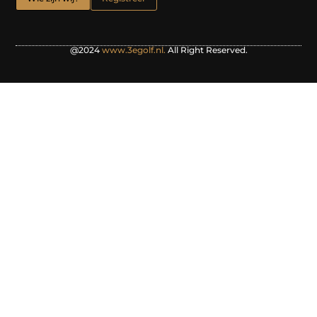
@2024
www.3egolf.nl.
All Right Reserved.