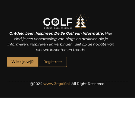
Linkjes kopen: een slimme zet of een dure vergissing?
Kan je geld verdienen met een website? De waarheid achter het digitale verdienmodel
Ontdek, Leer, Inspireer: De 3e Golf van Informatie.
Hier
vind je een verzameling van blogs en artikelen die je
informeren, inspireren en verbinden. Blijf op de hoogte van
nieuwe inzichten en trends.
Wie zijn wij?
Registreer
@2024
www.3egolf.nl.
All Right Reserved.