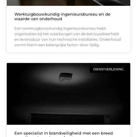
Werktuigbouwkundig ingenieursbureau en de
waarde van onderhoud
Een werktuigbouwkundig ingenieursbureau helpt
organisaties bij het waarborgen van de betrouwbaarheid
en levensduur van hun technische installaties. Onderhoud
vormt hierin een belangrijke factor: door tijdig
DIENSTVERLENING
Een specialist in brandveiligheid met een breed