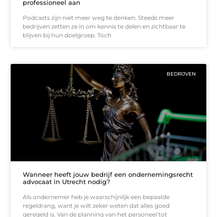
professioneel aan
Podcasts zijn niet meer weg te denken. Steeds meer
bedrijven zetten ze in om kennis te delen en zichtbaar te
blijven bij hun doelgroep. Toch
BEDRIJVEN
Wanneer heeft jouw bedrijf een ondernemingsrecht
advocaat in Utrecht nodig?
Als ondernemer heb je waarschijnlijk een bepaalde
regeldrang, want je wilt zeker weten dat alles goed
geregeld is. Van de planning van het personeel tot