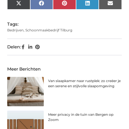
X
Facebook
Pinterest
LinkedIn
Email
(Twitter)
Tags:
Bedrijven
,
Schoonmaakbedrijf Tilburg
Delen:
Meer Berichten
Van slaapkamer naar rustplek: zo creëer je
een serene en stijlvolle slaapomgeving
Meer privacy in de tuin van Bergen op
Zoom