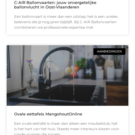
C-AIR Ballonvaarten: jouw onvergetelijke
ballonvlucht in Oost‑Vlaanderen
Een ballonvaart is meer dan een uitstap; het is een unieke
belevenis die je nog jaren bijblijft. Bij C-AIR Ballonvaarten
combineren we professionele expertise met
AANBIEDINGEN
Ovale eettafels MangohoutOnline
Een ovale eettafel is meer dan alleen een meubelstuk; het
is het hart van het huis. Steeds meer interieurs kiezen voor
ronde vormen die zorgen