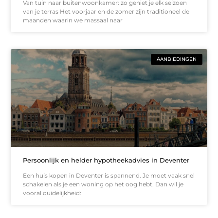
Van tuin naar buitenwoonkamer: zo geniet je elk seizoen
van je terras Het voorjaar en de zomer zijn traditioneel de
maanden waarin we massaal naar
AANBIEDINGEN
Persoonlijk en helder hypotheekadvies in Deventer
Een huis kopen in Deventer is spannend. Je moet vaak snel
schakelen als je een woning op het oog hebt. Dan wil je
vooral duidelijkheid: