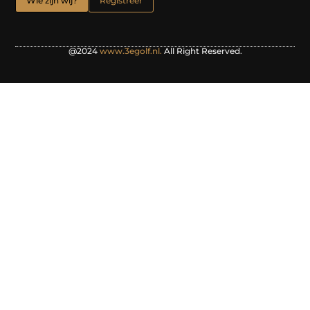
Wie zijn wij?
Registreer
@2024
www.3egolf.nl.
All Right Reserved.