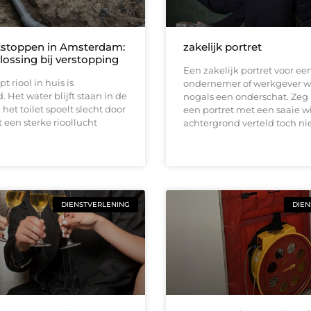
tstoppen in Amsterdam:
zakelijk portret
lossing bij verstopping
Een zakelijk portret voor ee
t riool in huis is
ondernemer of werkgever w
. Het water blijft staan in de
nogals een onderschat. Zeg 
het toilet spoelt slecht door
een portret met een saaie w
t een sterke rioollucht
achtergrond verteld toch ni
DIENSTVERLENING
DIEN