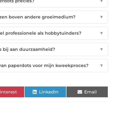
erdots precies?
▼
ezen boven andere groeimedium?
▼
el professionele als hobbytuinders?
▼
s bij aan duurzaamheid?
▼
 van paperdots voor mijn kweekproces?
▼
interest
LinkedIn
Email