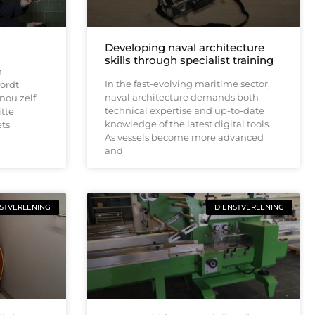
Developing naval architecture
skills through specialist training
n
In the fast-evolving maritime sector,
ordt
naval architecture demands both
nou zelf
technical expertise and up-to-date
itte
knowledge of the latest digital tools.
ets
As vessels become more advanced
and
STVERLENING
DIENSTVERLENING