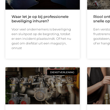
Waar let je op bij professionele
Riool on
beveiliging inhuren?
snelle op
Voor veel ondernemers is beveiliging
Een verstop
een sluitpost op de begroting, totdat
frustrerend
er een incident plaatsvindt. Of het nu
gootsteen, 
gaat om diefstal uit een magazijn,
of er hang
onrust
DIENSTVERLENING