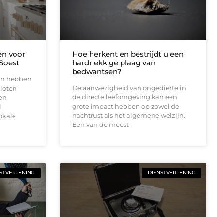
n voor
Hoe herkent en bestrijdt u een
Soest
hardnekkige plaag van
bedwantsen?
en hebben
De aanwezigheid van ongedierte in
sloten
de directe leefomgeving kan een
pen
grote impact hebben op zowel de
l
nachtrust als het algemene welzijn.
okale
Een van de meest
STVERLENING
DIENSTVERLENING