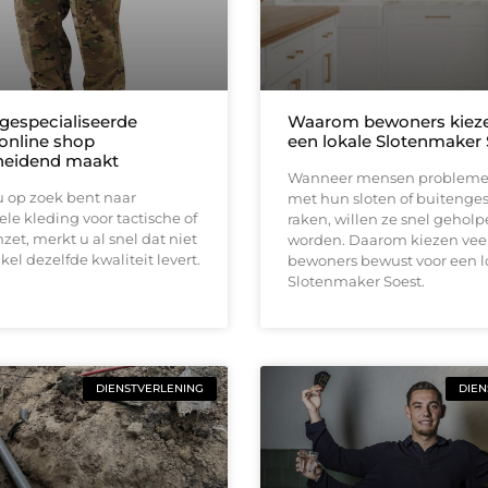
gespecialiseerde
Waarom bewoners kieze
 online shop
een lokale Slotenmaker 
heidend maakt
Wanneer mensen problem
 op zoek bent naar
met hun sloten of buitenge
ele kleding voor tactische of
raken, willen ze snel gehol
nzet, merkt u al snel dat niet
worden. Daarom kiezen vee
kel dezelfde kwaliteit levert.
bewoners bewust voor een l
Slotenmaker Soest.
DIENSTVERLENING
DIEN