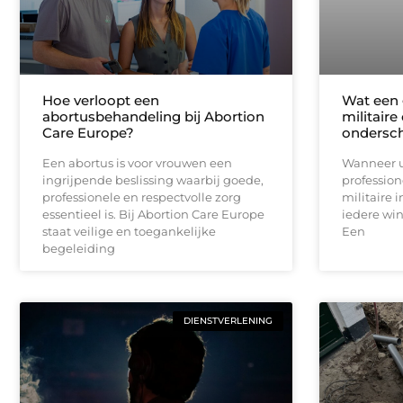
Hoe verloopt een
Wat een 
abortusbehandeling bij Abortion
militaire
Care Europe?
ondersc
Een abortus is voor vrouwen een
Wanneer u
ingrijpende beslissing waarbij goede,
profession
professionele en respectvolle zorg
militaire i
essentieel is. Bij Abortion Care Europe
iedere win
staat veilige en toegankelijke
Een
begeleiding
DIENSTVERLENING