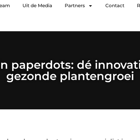
team
Uit de Media
Partners
Contact
R
 in paperdots: dé innovat
gezonde plantengroei