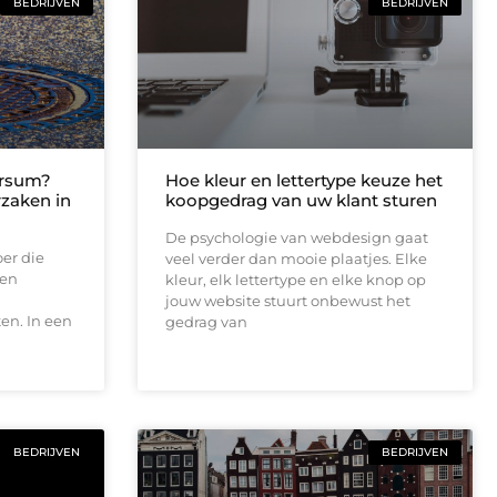
BEDRIJVEN
BEDRIJVEN
ersum?
Hoe kleur en lettertype keuze het
rzaken in
koopgedrag van uw klant sturen
De psychologie van webdesign gaat
oer die
veel verder dan mooie plaatjes. Elke
een
kleur, elk lettertype en elke knop op
jouw website stuurt onbewust het
en. In een
gedrag van
BEDRIJVEN
BEDRIJVEN