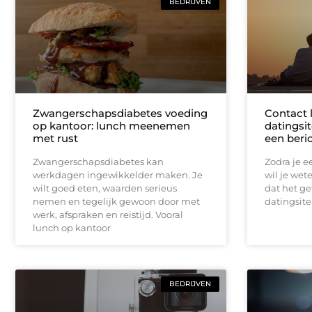
BEDRIJVEN
Zwangerschapsdiabetes voeding
Contact 
op kantoor: lunch meenemen
datingsit
met rust
een beri
Zwangerschapsdiabetes kan
Zodra je ee
werkdagen ingewikkelder maken. Je
wil je wet
wilt goed eten, waarden serieus
dat het ge
nemen en tegelijk gewoon door met
datingsite
werk, afspraken en reistijd. Vooral
lunch op kantoor
BEDRIJVEN