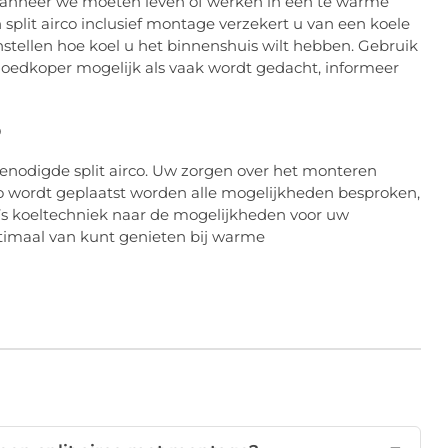
Wanneer we moeten leven of werken in een te warme
split airco inclusief montage verzekert u van een koele
stellen hoe koel u het binnenshuis wilt hebben. Gebruik
 goedkoper mogelijk als vaak wordt gedacht, informeer
p
 benodigde split airco. Uw zorgen over het monteren
o wordt geplaatst worden alle mogelijkheden besproken,
co’s koeltechniek naar de mogelijkheden voor uw
optimaal van kunt genieten bij warme