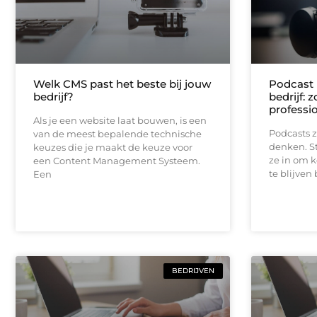
Welk CMS past het beste bij jouw
Podcast 
bedrijf?
bedrijf: 
professi
Als je een website laat bouwen, is een
Podcasts z
van de meest bepalende technische
denken. S
keuzes die je maakt de keuze voor
ze in om k
een Content Management Systeem.
te blijven
Een
BEDRIJVEN