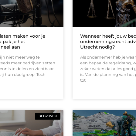
laten maken voor je
Wanneer heeft jouw bedr
zo pak je het
ondernemingsrecht adv
oneel aan
Utrecht nodig?
ijn niet meer weg te
Als ondernemer heb je waars
teeds meer bedrijven zetten
een bepaalde regeldrang, wa
ennis te delen en zichtbaar
zeker weten dat alles goed 
 bij hun doelgroep. Toch
is. Van de planning van het
tot
BEDRIJVEN