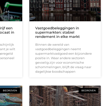
ijf een
Vastgoedbeleggingen in
ocaat in
supermarkten: stabiel
rendement in elke markt
chijnlijk
Binnen de wereld van
nt je wilt
vastgoedbeleggingen neemt
geregeld
supermarktvastgoed een bijzondere
 personeel
positie in. Waar andere sectoren
gevoelig zijn voor economische
schommelingen, blijft de vraag naar
dagelijkse boodschappen
BEDRIJVEN
BEDRIJVEN