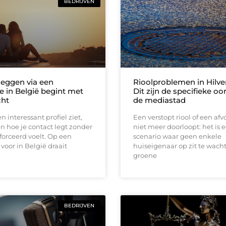
BEDRIJVEN
leggen via een
Rioolproblemen in Hilv
e in België begint met
Dit zijn de specifieke oo
cht
de mediastad
n interessant profiel ziet,
Een verstopt riool of een afv
en hoe je contact legt zonder
niet meer doorloopt: het is 
forceerd voelt. Op een
scenario waar geen enkele
 voor in België draait
huiseigenaar op zit te wacht
groene
BEDRIJVEN