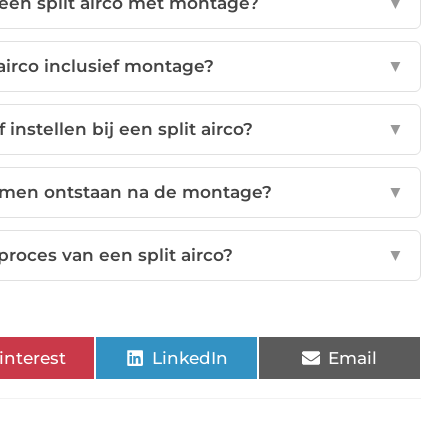
 een split airco met montage?
▼
 airco inclusief montage?
▼
instellen bij een split airco?
▼
lemen ontstaan na de montage?
▼
proces van een split airco?
▼
interest
LinkedIn
Email