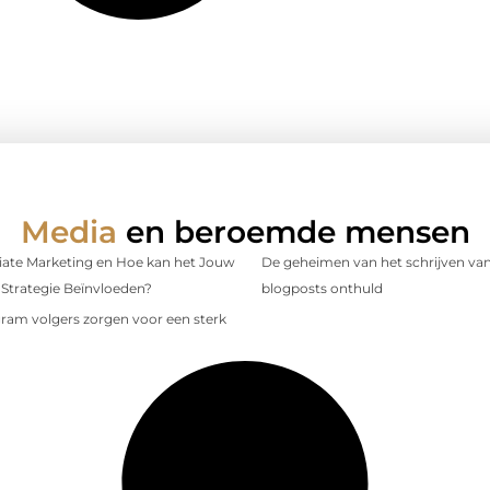
Media
en beroemde mensen
iliate Marketing en Hoe kan het Jouw
De geheimen van het schrijven van
Strategie Beïnvloeden?
blogposts onthuld
gram volgers zorgen voor een sterk