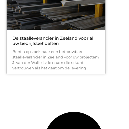
De staalleverancier in Zeeland voor al
uw bedrijfsbehoeften
Bent u op zoek naar een betrouwbare
staalleverancier in Zeeland voor uw projecten?
J. van der Walle is de naam die u kunt
vertrouwen als het gaat om de levering