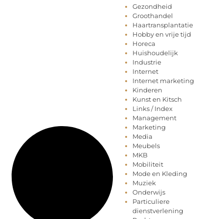
Gezondheid
Groothandel
Haartransplantatie
Hobby en vrije tijd
Horeca
Huishoudelijk
Industrie
Internet
Internet marketing
Kinderen
Kunst en Kitsch
Links / Index
Management
Marketing
Media
Meubels
MKB
Mobiliteit
Mode en Kleding
Muziek
Onderwijs
Particuliere
dienstverlening