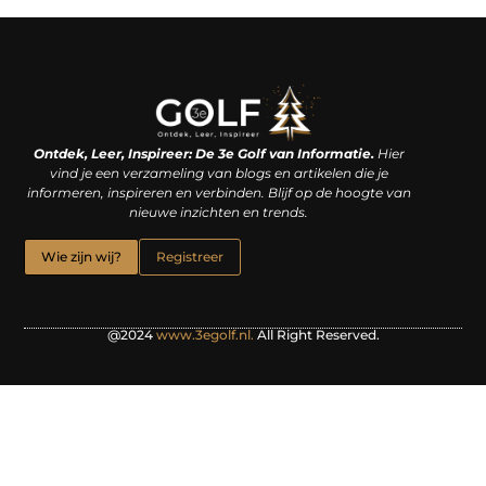
Linkjes kopen: een slimme zet of een dure vergissing?
Kan je geld verdienen met een website? De waarheid achter het digitale verdienmodel
Ontdek, Leer, Inspireer: De 3e Golf van Informatie.
Hier
vind je een verzameling van blogs en artikelen die je
informeren, inspireren en verbinden. Blijf op de hoogte van
nieuwe inzichten en trends.
Wie zijn wij?
Registreer
@2024
www.3egolf.nl.
All Right Reserved.