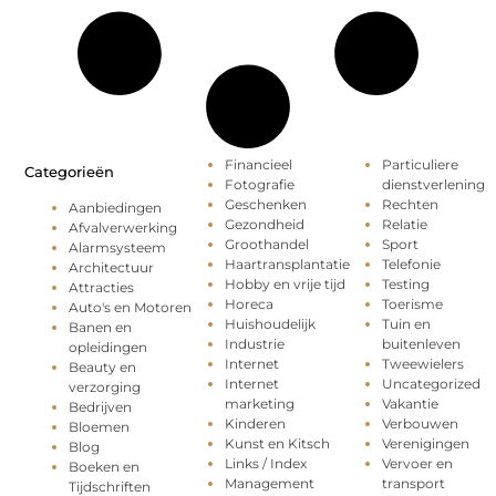
Financieel
Particuliere
Categorieën
Fotografie
dienstverlening
Geschenken
Rechten
Aanbiedingen
Gezondheid
Relatie
Afvalverwerking
Groothandel
Sport
Alarmsysteem
Haartransplantatie
Telefonie
Architectuur
Hobby en vrije tijd
Testing
Attracties
Horeca
Toerisme
Auto's en Motoren
Huishoudelijk
Tuin en
Banen en
Industrie
buitenleven
opleidingen
Internet
Tweewielers
Beauty en
Internet
Uncategorized
verzorging
marketing
Vakantie
Bedrijven
Kinderen
Verbouwen
Bloemen
Kunst en Kitsch
Verenigingen
Blog
Links / Index
Vervoer en
Boeken en
Management
transport
Tijdschriften