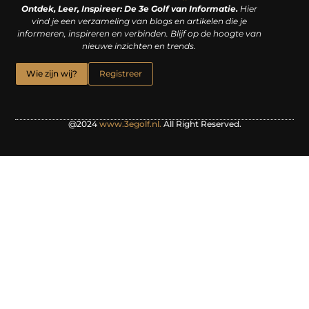
Ontdek, Leer, Inspireer: De 3e Golf van Informatie.
Hier
vind je een verzameling van blogs en artikelen die je
informeren, inspireren en verbinden. Blijf op de hoogte van
nieuwe inzichten en trends.
Wie zijn wij?
Registreer
@2024
www.3egolf.nl.
All Right Reserved.