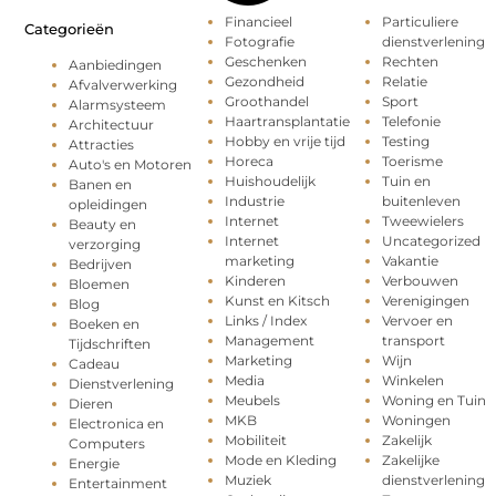
Financieel
Particuliere
Categorieën
Fotografie
dienstverlening
Geschenken
Rechten
Aanbiedingen
Gezondheid
Relatie
Afvalverwerking
Groothandel
Sport
Alarmsysteem
Haartransplantatie
Telefonie
Architectuur
Hobby en vrije tijd
Testing
Attracties
Horeca
Toerisme
Auto's en Motoren
Huishoudelijk
Tuin en
Banen en
Industrie
buitenleven
opleidingen
Internet
Tweewielers
Beauty en
Internet
Uncategorized
verzorging
marketing
Vakantie
Bedrijven
Kinderen
Verbouwen
Bloemen
Kunst en Kitsch
Verenigingen
Blog
Links / Index
Vervoer en
Boeken en
Management
transport
Tijdschriften
Marketing
Wijn
Cadeau
Media
Winkelen
Dienstverlening
Meubels
Woning en Tuin
Dieren
MKB
Woningen
Electronica en
Mobiliteit
Zakelijk
Computers
Mode en Kleding
Zakelijke
Energie
Muziek
dienstverlening
Entertainment