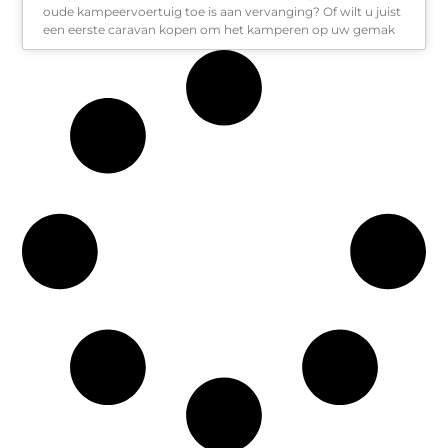
oude kampeervoertuig toe is aan vervanging? Of wilt u juist
een eerste caravan kopen om het kamperen op uw gemak