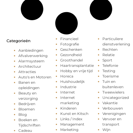
Financieel
Particuliere
Categorieën
Fotografie
dienstverlening
Geschenken
Rechten
Aanbiedingen
Gezondheid
Relatie
Afvalverwerking
Groothandel
Sport
Alarmsysteem
Haartransplantatie
Telefonie
Architectuur
Hobby en vrije tijd
Testing
Attracties
Horeca
Toerisme
Auto's en Motoren
Huishoudelijk
Tuin en
Banen en
Industrie
buitenleven
opleidingen
Internet
Tweewielers
Beauty en
Internet
Uncategorized
verzorging
marketing
Vakantie
Bedrijven
Kinderen
Verbouwen
Bloemen
Kunst en Kitsch
Verenigingen
Blog
Links / Index
Vervoer en
Boeken en
Management
transport
Tijdschriften
Marketing
Wijn
Cadeau