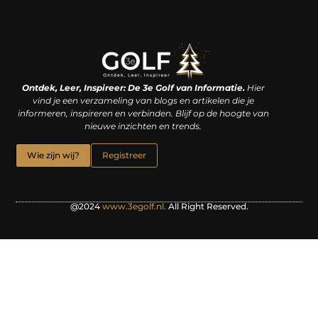
Linkjes kopen: een slimme zet of een dure vergissing?
Kan je geld verdienen met een website? De waarheid achter het digitale verdienmodel
Ontdek, Leer, Inspireer: De 3e Golf van Informatie.
Hier
vind je een verzameling van blogs en artikelen die je
informeren, inspireren en verbinden. Blijf op de hoogte van
nieuwe inzichten en trends.
Wie zijn wij?
Registreer
@2024
www.3egolf.nl.
All Right Reserved.