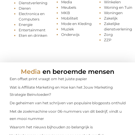
Media
Winkelen
Dienstverlening
Meubels
Woning en Tuin
Dieren
MKB
Woningen
Electronica en
Mobiliteit
Zakelijk
Computers
Mode en Kleding
Zakelijke
Energie
Muziek
dienstverlening
Entertainment
Onderwijs
Zorg
Eten en drinken
ZZP
Media
en beroemde mensen
Een offset print vraagt om het juiste papier
Wat is Affiliate Marketing en Hoe kan het Jouw Marketing
Strategie Beïnvloeden?
De geheimen van het schrijven van populaire blogposts onthuld
Met de zoekmachine voor 06-nummers van dit bedrijf, vindt u
een mooi nummer
Waarom het nieuws bijhouden zo belangrijk is