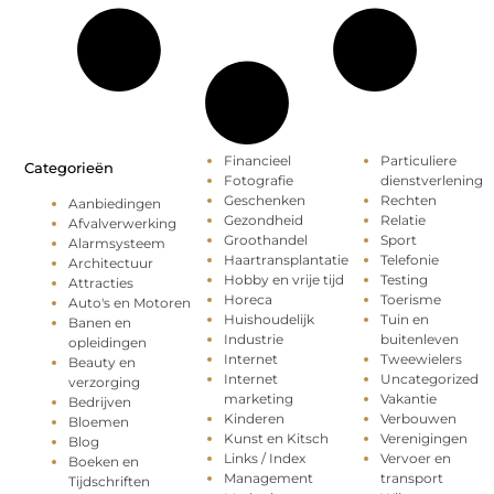
Financieel
Particuliere
Categorieën
Fotografie
dienstverlening
Geschenken
Rechten
Aanbiedingen
Gezondheid
Relatie
Afvalverwerking
Groothandel
Sport
Alarmsysteem
Haartransplantatie
Telefonie
Architectuur
Hobby en vrije tijd
Testing
Attracties
Horeca
Toerisme
Auto's en Motoren
Huishoudelijk
Tuin en
Banen en
Industrie
buitenleven
opleidingen
Internet
Tweewielers
Beauty en
Internet
Uncategorized
verzorging
marketing
Vakantie
Bedrijven
Kinderen
Verbouwen
Bloemen
Kunst en Kitsch
Verenigingen
Blog
Links / Index
Vervoer en
Boeken en
Management
transport
Tijdschriften