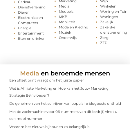
Marketing
Wijn
Cadeau
Media
Winkelen
Dienstverlening
Meubels
Woning en Tuin
Dieren
MKB
Woningen
Electronica en
Mobiliteit
Zakelijk
Computers
Mode en Kleding
Zakelijke
Energie
Muziek
dienstverlening
Entertainment
Onderwijs
Zorg
Eten en drinken
ZZP
Media
en beroemde mensen
Een offset print vraagt om het juiste papier
Wat is Affiliate Marketing en Hoe kan het Jouw Marketing
Strategie Beïnvloeden?
De geheimen van het schrijven van populaire blogposts onthuld
Met de zoekmachine voor 06-nummers van dit bedrijf, vindt u
een mooi nummer
Waarom het nieuws bijhouden zo belangrijk is