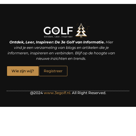
Linkjes kopen: een slimme zet of een dure vergissing?
Kan je geld verdienen met een website? De waarheid achter het digitale verdienmodel
Ontdek, Leer, Inspireer: De 3e Golf van Informatie.
Hier
vind je een verzameling van blogs en artikelen die je
informeren, inspireren en verbinden. Blijf op de hoogte van
nieuwe inzichten en trends.
Wie zijn wij?
Registreer
@2024
www.3egolf.nl.
All Right Reserved.