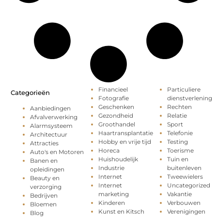
Financieel
Particuliere
Categorieën
Fotografie
dienstverlening
Geschenken
Rechten
Aanbiedingen
Gezondheid
Relatie
Afvalverwerking
Groothandel
Sport
Alarmsysteem
Haartransplantatie
Telefonie
Architectuur
Hobby en vrije tijd
Testing
Attracties
Horeca
Toerisme
Auto's en Motoren
Huishoudelijk
Tuin en
Banen en
Industrie
buitenleven
opleidingen
Internet
Tweewielers
Beauty en
Internet
Uncategorized
verzorging
marketing
Vakantie
Bedrijven
Kinderen
Verbouwen
Bloemen
Kunst en Kitsch
Verenigingen
Blog