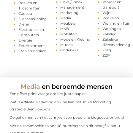
Links / Index
Vervoer en
Boeken en
Management
transport
Tijdschriften
Marketing
Wijn
Cadeau
Media
Winkelen
Dienstverlening
Meubels
Woning en Tuin
Dieren
MKB
Woningen
Electronica en
Mobiliteit
Zakelijk
Computers
Mode en Kleding
Zakelijke
Energie
Muziek
dienstverlening
Entertainment
Onderwijs
Zorg
Eten en drinken
ZZP
Media
en beroemde mensen
Een offset print vraagt om het juiste papier
Wat is Affiliate Marketing en Hoe kan het Jouw Marketing
Strategie Beïnvloeden?
De geheimen van het schrijven van populaire blogposts onthuld
Met de zoekmachine voor 06-nummers van dit bedrijf, vindt u
een mooi nummer