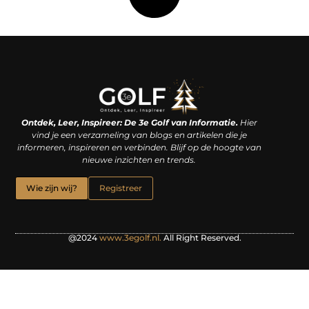
Linkjes kopen: een slimme zet of een dure vergissing?
Kan je geld verdienen met een website? De waarheid achter het digitale verdienmodel
Ontdek, Leer, Inspireer: De 3e Golf van Informatie.
Hier
vind je een verzameling van blogs en artikelen die je
informeren, inspireren en verbinden. Blijf op de hoogte van
nieuwe inzichten en trends.
Wie zijn wij?
Registreer
@2024
www.3egolf.nl.
All Right Reserved.