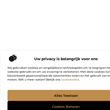
Uw privacy is belangrijk voor ons
Wij gebruiken cookies en vergelijkbare technologieën om te begrijpen h
website gebruikt en om uw ervaring te verbeteren. Met deze cookies k
bijvoorbeeld gepersonaliseerde advertenties tonen en het gebruik van on
meten. Wilt u meer weten? Bekijk ons
cookiebeleid
.
Ga Naa
Alles Toestaan
Cookies Beheren