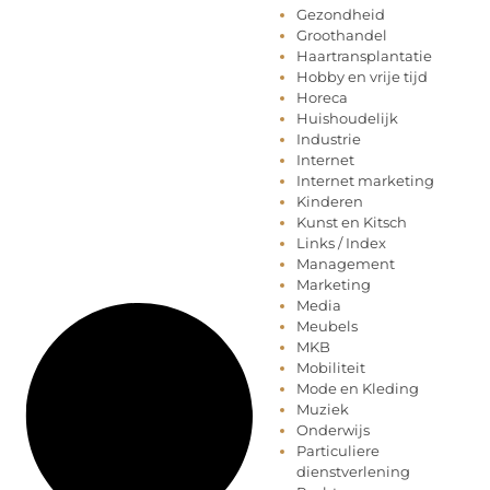
Gezondheid
Groothandel
Haartransplantatie
Hobby en vrije tijd
Horeca
Huishoudelijk
Industrie
Internet
Internet marketing
Kinderen
Kunst en Kitsch
Links / Index
Management
Marketing
Media
Meubels
MKB
Mobiliteit
Mode en Kleding
Muziek
Onderwijs
Particuliere
dienstverlening