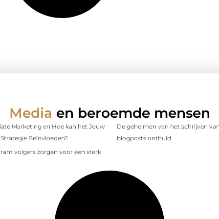
Media
en beroemde mensen
iliate Marketing en Hoe kan het Jouw
De geheimen van het schrijven van
Strategie Beïnvloeden?
blogposts onthuld
gram volgers zorgen voor een sterk