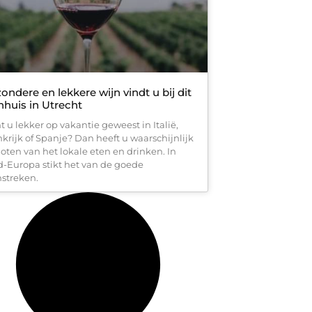
zondere en lekkere wijn vindt u bij dit
nhuis in Utrecht
t u lekker op vakantie geweest in Italië,
nkrijk of Spanje? Dan heeft u waarschijnlijk
oten van het lokale eten en drinken. In
d-Europa stikt het van de goede
nstreken.