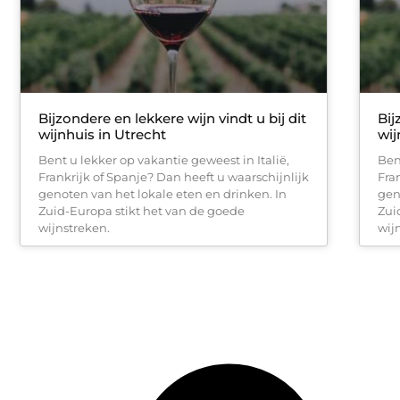
Bijzondere en lekkere wijn vindt u bij dit
Bij
wijnhuis in Utrecht
wij
Bent u lekker op vakantie geweest in Italië,
Ben
Frankrijk of Spanje? Dan heeft u waarschijnlijk
Fra
genoten van het lokale eten en drinken. In
gen
Zuid-Europa stikt het van de goede
Zui
wijnstreken.
wij