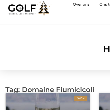
Over ons
Ons 
H
Tag: Domaine Fiumicicoli
WIJN