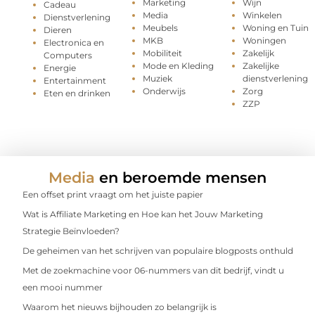
Marketing
Wijn
Cadeau
Media
Winkelen
Dienstverlening
Meubels
Woning en Tuin
Dieren
MKB
Woningen
Electronica en
Mobiliteit
Zakelijk
Computers
Mode en Kleding
Zakelijke
Energie
Muziek
dienstverlening
Entertainment
Onderwijs
Zorg
Eten en drinken
ZZP
Media
en beroemde mensen
Een offset print vraagt om het juiste papier
Wat is Affiliate Marketing en Hoe kan het Jouw Marketing
Strategie Beïnvloeden?
De geheimen van het schrijven van populaire blogposts onthuld
Met de zoekmachine voor 06-nummers van dit bedrijf, vindt u
een mooi nummer
Waarom het nieuws bijhouden zo belangrijk is