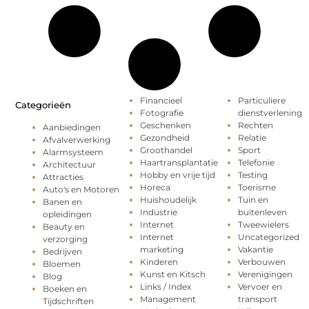
Financieel
Particuliere
Categorieën
Fotografie
dienstverlening
Geschenken
Rechten
Aanbiedingen
Gezondheid
Relatie
Afvalverwerking
Groothandel
Sport
Alarmsysteem
Haartransplantatie
Telefonie
Architectuur
Hobby en vrije tijd
Testing
Attracties
Horeca
Toerisme
Auto's en Motoren
Huishoudelijk
Tuin en
Banen en
Industrie
buitenleven
opleidingen
Internet
Tweewielers
Beauty en
Internet
Uncategorized
verzorging
marketing
Vakantie
Bedrijven
Kinderen
Verbouwen
Bloemen
Kunst en Kitsch
Verenigingen
Blog
Links / Index
Vervoer en
Boeken en
Management
transport
Tijdschriften