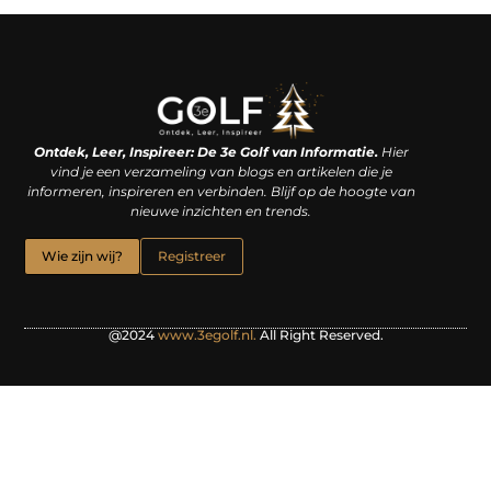
Linkjes kopen: een slimme zet of een dure vergissing?
Kan je geld verdienen met een website? De waarheid achter het digitale verdienmodel
Ontdek, Leer, Inspireer: De 3e Golf van Informatie.
Hier
vind je een verzameling van blogs en artikelen die je
informeren, inspireren en verbinden. Blijf op de hoogte van
nieuwe inzichten en trends.
Wie zijn wij?
Registreer
@2024
www.3egolf.nl.
All Right Reserved.