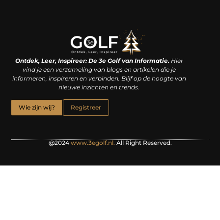
Linkjes kopen: een slimme zet of een dure vergissing?
Kan je geld verdienen met een website? De waarheid achter het digitale verdienmodel
Ontdek, Leer, Inspireer: De 3e Golf van Informatie.
Hier
vind je een verzameling van blogs en artikelen die je
informeren, inspireren en verbinden. Blijf op de hoogte van
nieuwe inzichten en trends.
Wie zijn wij?
Registreer
@2024
www.3egolf.nl.
All Right Reserved.