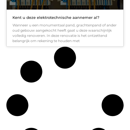
Kent u deze elektrotechnische aannemer al?
Wanneer u een monumentaal pand, grachtenpand of ander
oud gebouw aangekocht heeft gaat u deze waarschijnlijk
volledig renoveren. In deze renovatie is het ontzettend
belangrijk om rekening te houden met