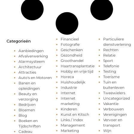
Financieel
Particuliere
Categorieën
Fotografie
dienstverlening
Geschenken
Rechten
Aanbiedingen
Gezondheid
Relatie
Afvalverwerking
Groothandel
Sport
Alarmsysteem
Haartransplantatie
Telefonie
Architectuur
Hobby en vrije tijd
Testing
Attracties
Horeca
Toerisme
Auto's en Motoren
Huishoudelijk
Tuin en
Banen en
Industrie
buitenleven
opleidingen
Internet
Tweewielers
Beauty en
Internet
Uncategorized
verzorging
marketing
Vakantie
Bedrijven
Kinderen
Verbouwen
Bloemen
Kunst en Kitsch
Verenigingen
Blog
Links / Index
Vervoer en
Boeken en
Management
transport
Tijdschriften
Marketing
Wijn
Cadeau