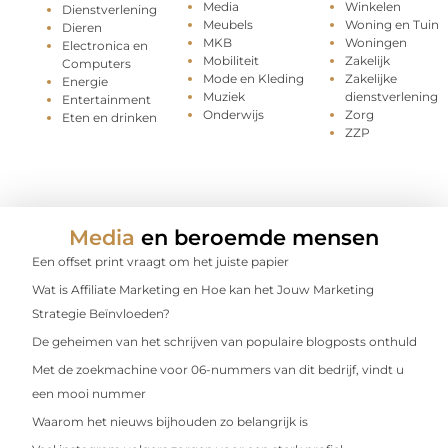
Media
Winkelen
Dienstverlening
Meubels
Woning en Tuin
Dieren
MKB
Woningen
Electronica en
Mobiliteit
Zakelijk
Computers
Mode en Kleding
Zakelijke
Energie
Muziek
dienstverlening
Entertainment
Onderwijs
Zorg
Eten en drinken
ZZP
Media
en beroemde mensen
Een offset print vraagt om het juiste papier
Wat is Affiliate Marketing en Hoe kan het Jouw Marketing
Strategie Beïnvloeden?
De geheimen van het schrijven van populaire blogposts onthuld
Met de zoekmachine voor 06-nummers van dit bedrijf, vindt u
een mooi nummer
Waarom het nieuws bijhouden zo belangrijk is