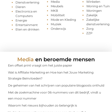
Media
Winkelen
Dienstverlening
Meubels
Woning en Tuin
Dieren
MKB
Woningen
Electronica en
Mobiliteit
Zakelijk
Computers
Mode en Kleding
Zakelijke
Energie
Muziek
dienstverlening
Entertainment
Onderwijs
Zorg
Eten en drinken
ZZP
Media
en beroemde mensen
Een offset print vraagt om het juiste papier
Wat is Affiliate Marketing en Hoe kan het Jouw Marketing
Strategie Beïnvloeden?
De geheimen van het schrijven van populaire blogposts onthuld
Met de zoekmachine voor 06-nummers van dit bedrijf, vindt u
een mooi nummer
Waarom het nieuws bijhouden zo belangrijk is