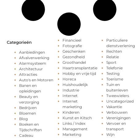
Financieel
Particuliere
Categorieën
Fotografie
dienstverlening
Geschenken
Rechten
Aanbiedingen
Gezondheid
Relatie
Afvalverwerking
Groothandel
Sport
Alarmsysteem
Haartransplantatie
Telefonie
Architectuur
Hobby en vrije tijd
Testing
Attracties
Horeca
Toerisme
Auto's en Motoren
Huishoudelijk
Tuin en
Banen en
Industrie
buitenleven
opleidingen
Internet
Tweewielers
Beauty en
Internet
Uncategorized
verzorging
marketing
Vakantie
Bedrijven
Kinderen
Verbouwen
Bloemen
Kunst en Kitsch
Verenigingen
Blog
Links / Index
Vervoer en
Boeken en
Management
transport
Tijdschriften
Marketing
Wijn
Cadeau