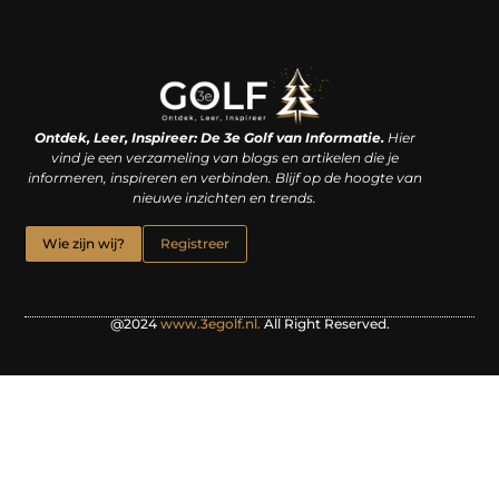
Linkjes kopen: een slimme zet of een dure vergissing?
Kan je geld verdienen met een website? De waarheid achter het digitale verdienmodel
Ontdek, Leer, Inspireer: De 3e Golf van Informatie.
Hier
vind je een verzameling van blogs en artikelen die je
informeren, inspireren en verbinden. Blijf op de hoogte van
nieuwe inzichten en trends.
Wie zijn wij?
Registreer
@2024
www.3egolf.nl.
All Right Reserved.