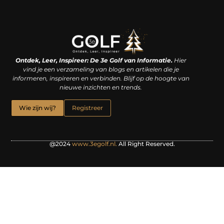
Linkjes kopen: een slimme zet of een dure vergissing?
Kan je geld verdienen met een website? De waarheid achter het digitale verdienmodel
Ontdek, Leer, Inspireer: De 3e Golf van Informatie.
Hier
vind je een verzameling van blogs en artikelen die je
informeren, inspireren en verbinden. Blijf op de hoogte van
nieuwe inzichten en trends.
Wie zijn wij?
Registreer
@2024
www.3egolf.nl.
All Right Reserved.