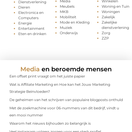
Media
Winkelen
Dienstverlening
Meubels
Woning en Tuin
Dieren
MKB
Woningen
Electronica en
Mobiliteit
Zakelijk
Computers
Mode en Kleding
Zakelijke
Energie
Muziek
dienstverlening
Entertainment
Onderwijs
Zorg
Eten en drinken
ZZP
Media
en beroemde mensen
Een offset print vraagt om het juiste papier
Wat is Affiliate Marketing en Hoe kan het Jouw Marketing
Strategie Beïnvloeden?
De geheimen van het schrijven van populaire blogposts onthuld
Met de zoekmachine voor 06-nummers van dit bedrijf, vindt u
een mooi nummer
Waarom het nieuws bijhouden zo belangrijk is
Veel instagram volgers zorgen voor een sterk profiel