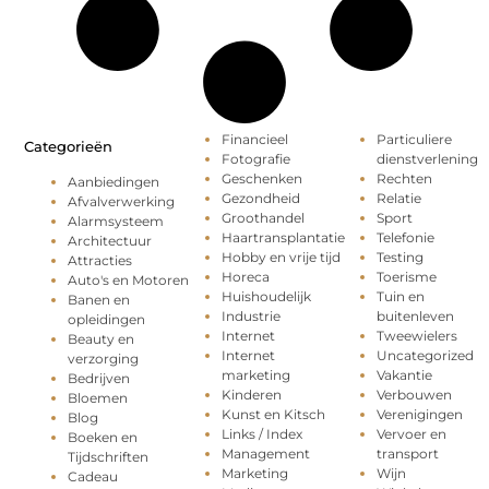
Financieel
Particuliere
Categorieën
Fotografie
dienstverlening
Geschenken
Rechten
Aanbiedingen
Gezondheid
Relatie
Afvalverwerking
Groothandel
Sport
Alarmsysteem
Haartransplantatie
Telefonie
Architectuur
Hobby en vrije tijd
Testing
Attracties
Horeca
Toerisme
Auto's en Motoren
Huishoudelijk
Tuin en
Banen en
Industrie
buitenleven
opleidingen
Internet
Tweewielers
Beauty en
Internet
Uncategorized
verzorging
marketing
Vakantie
Bedrijven
Kinderen
Verbouwen
Bloemen
Kunst en Kitsch
Verenigingen
Blog
Links / Index
Vervoer en
Boeken en
Management
transport
Tijdschriften
Marketing
Wijn
Cadeau