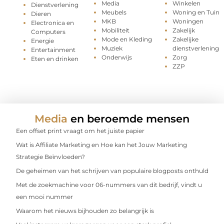
Media
Winkelen
Dienstverlening
Meubels
Woning en Tuin
Dieren
MKB
Woningen
Electronica en
Mobiliteit
Zakelijk
Computers
Mode en Kleding
Zakelijke
Energie
Muziek
dienstverlening
Entertainment
Onderwijs
Zorg
Eten en drinken
ZZP
Media
en beroemde mensen
Een offset print vraagt om het juiste papier
Wat is Affiliate Marketing en Hoe kan het Jouw Marketing
Strategie Beïnvloeden?
De geheimen van het schrijven van populaire blogposts onthuld
Met de zoekmachine voor 06-nummers van dit bedrijf, vindt u
een mooi nummer
Waarom het nieuws bijhouden zo belangrijk is