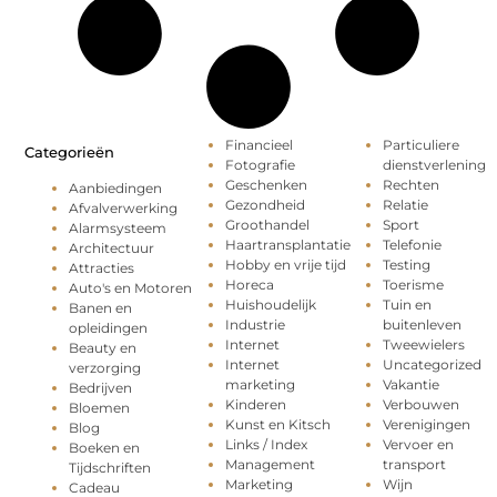
Financieel
Particuliere
Categorieën
Fotografie
dienstverlening
Geschenken
Rechten
Aanbiedingen
Gezondheid
Relatie
Afvalverwerking
Groothandel
Sport
Alarmsysteem
Haartransplantatie
Telefonie
Architectuur
Hobby en vrije tijd
Testing
Attracties
Horeca
Toerisme
Auto's en Motoren
Huishoudelijk
Tuin en
Banen en
Industrie
buitenleven
opleidingen
Internet
Tweewielers
Beauty en
Internet
Uncategorized
verzorging
marketing
Vakantie
Bedrijven
Kinderen
Verbouwen
Bloemen
Kunst en Kitsch
Verenigingen
Blog
Links / Index
Vervoer en
Boeken en
Management
transport
Tijdschriften
Marketing
Wijn
Cadeau