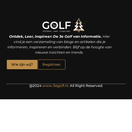
Linkjes kopen: een slimme zet of een dure vergissing?
Kan je geld verdienen met een website? De waarheid achter het digitale verdienmodel
Ontdek, Leer, Inspireer: De 3e Golf van Informatie.
Hier
vind je een verzameling van blogs en artikelen die je
informeren, inspireren en verbinden. Blijf op de hoogte van
nieuwe inzichten en trends.
Wie zijn wij?
Registreer
@2024
www.3egolf.nl.
All Right Reserved.