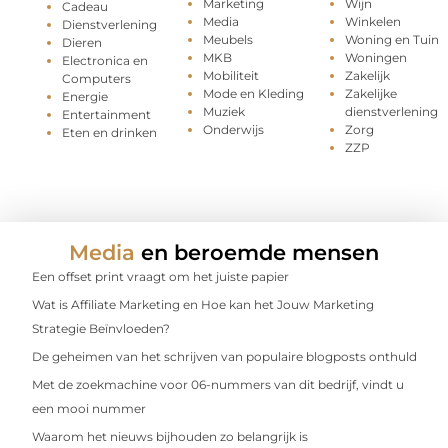
Marketing
Wijn
Cadeau
Media
Winkelen
Dienstverlening
Meubels
Woning en Tuin
Dieren
MKB
Woningen
Electronica en
Mobiliteit
Zakelijk
Computers
Mode en Kleding
Zakelijke
Energie
Muziek
dienstverlening
Entertainment
Onderwijs
Zorg
Eten en drinken
ZZP
Media
en beroemde mensen
Een offset print vraagt om het juiste papier
Wat is Affiliate Marketing en Hoe kan het Jouw Marketing
Strategie Beïnvloeden?
De geheimen van het schrijven van populaire blogposts onthuld
Met de zoekmachine voor 06-nummers van dit bedrijf, vindt u
een mooi nummer
Waarom het nieuws bijhouden zo belangrijk is