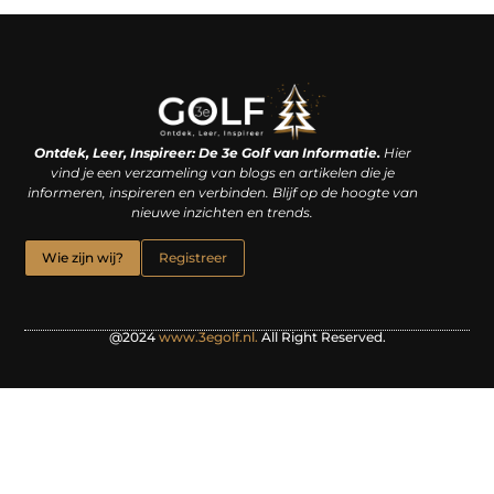
Linkjes kopen: een slimme zet of een dure vergissing?
Kan je geld verdienen met een website? De waarheid achter het digitale verdienmodel
Ontdek, Leer, Inspireer: De 3e Golf van Informatie.
Hier
vind je een verzameling van blogs en artikelen die je
informeren, inspireren en verbinden. Blijf op de hoogte van
nieuwe inzichten en trends.
Wie zijn wij?
Registreer
@2024
www.3egolf.nl.
All Right Reserved.