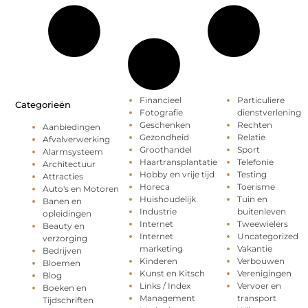
Financieel
Particuliere
Categorieën
Fotografie
dienstverlening
Geschenken
Rechten
Aanbiedingen
Gezondheid
Relatie
Afvalverwerking
Groothandel
Sport
Alarmsysteem
Haartransplantatie
Telefonie
Architectuur
Hobby en vrije tijd
Testing
Attracties
Horeca
Toerisme
Auto's en Motoren
Huishoudelijk
Tuin en
Banen en
Industrie
buitenleven
opleidingen
Internet
Tweewielers
Beauty en
Internet
Uncategorized
verzorging
marketing
Vakantie
Bedrijven
Kinderen
Verbouwen
Bloemen
Kunst en Kitsch
Verenigingen
Blog
Links / Index
Vervoer en
Boeken en
Management
transport
Tijdschriften