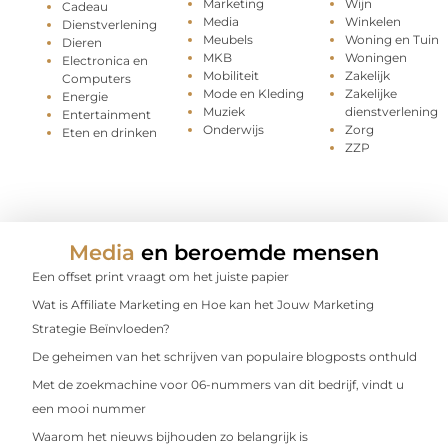
Marketing
Wijn
Cadeau
Media
Winkelen
Dienstverlening
Meubels
Woning en Tuin
Dieren
MKB
Woningen
Electronica en
Mobiliteit
Zakelijk
Computers
Mode en Kleding
Zakelijke
Energie
Muziek
dienstverlening
Entertainment
Onderwijs
Zorg
Eten en drinken
ZZP
Media
en beroemde mensen
Een offset print vraagt om het juiste papier
Wat is Affiliate Marketing en Hoe kan het Jouw Marketing
Strategie Beïnvloeden?
De geheimen van het schrijven van populaire blogposts onthuld
Met de zoekmachine voor 06-nummers van dit bedrijf, vindt u
een mooi nummer
Waarom het nieuws bijhouden zo belangrijk is