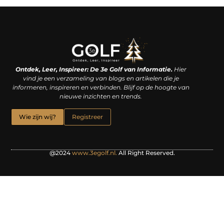
Linkjes kopen: een slimme zet of een dure vergissing?
Kan je geld verdienen met een website? De waarheid achter het digitale verdienmodel
Ontdek, Leer, Inspireer: De 3e Golf van Informatie.
Hier
vind je een verzameling van blogs en artikelen die je
informeren, inspireren en verbinden. Blijf op de hoogte van
nieuwe inzichten en trends.
Wie zijn wij?
Registreer
@2024
www.3egolf.nl.
All Right Reserved.