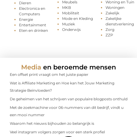
Meubels
Woning en Tuin
Dieren
MKB
Woningen
Electronica en
Mobiliteit
Zakelijk
Computers
Mode en Kleding
Zakelijke
Energie
Muziek
dienstverlening
Entertainment
Onderwijs
Zorg
Eten en drinken
ZZP
Media
en beroemde mensen
Een offset print vraagt om het juiste papier
Wat is Affiliate Marketing en Hoe kan het Jouw Marketing
Strategie Beïnvloeden?
De geheimen van het schrijven van populaire blogposts onthuld
Met de zoekmachine voor 06-nummers van dit bedrijf, vindt u
een mooi nummer
Waarom het nieuws bijhouden zo belangrijk is
Veel instagram volgers zorgen voor een sterk profiel