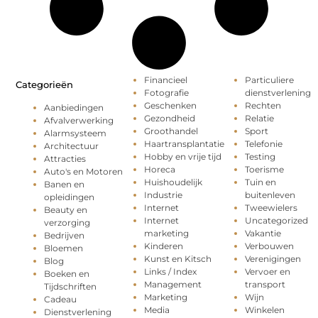
Financieel
Particuliere
Categorieën
Fotografie
dienstverlening
Geschenken
Rechten
Aanbiedingen
Gezondheid
Relatie
Afvalverwerking
Groothandel
Sport
Alarmsysteem
Haartransplantatie
Telefonie
Architectuur
Hobby en vrije tijd
Testing
Attracties
Horeca
Toerisme
Auto's en Motoren
Huishoudelijk
Tuin en
Banen en
Industrie
buitenleven
opleidingen
Internet
Tweewielers
Beauty en
Internet
Uncategorized
verzorging
marketing
Vakantie
Bedrijven
Kinderen
Verbouwen
Bloemen
Kunst en Kitsch
Verenigingen
Blog
Links / Index
Vervoer en
Boeken en
Management
transport
Tijdschriften
Marketing
Wijn
Cadeau
Media
Winkelen
Dienstverlening