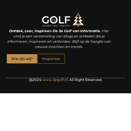
Linkjes kopen: een slimme zet of een dure vergissing?
Kan je geld verdienen met een website? De waarheid achter het digitale verdienmodel
Ontdek, Leer, Inspireer: De 3e Golf van Informatie.
Hier
vind je een verzameling van blogs en artikelen die je
informeren, inspireren en verbinden. Blijf op de hoogte van
nieuwe inzichten en trends.
Wie zijn wij?
Registreer
@2024
www.3egolf.nl.
All Right Reserved.