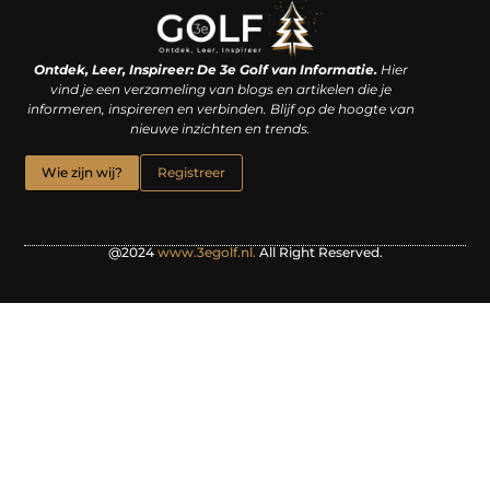
Linkjes kopen: een slimme zet of een dure vergissing?
Kan je geld verdienen met een website? De waarheid achter het digitale verdienmodel
Ontdek, Leer, Inspireer: De 3e Golf van Informatie.
Hier
vind je een verzameling van blogs en artikelen die je
informeren, inspireren en verbinden. Blijf op de hoogte van
nieuwe inzichten en trends.
Wie zijn wij?
Registreer
@2024
www.3egolf.nl.
All Right Reserved.