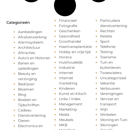
Financieel
Particuliere
Categorieën
Fotografie
dienstverlening
Geschenken
Rechten
Aanbiedingen
Gezondheid
Relatie
Afvalverwerking
Groothandel
Sport
Alarmsysteem
Haartransplantatie
Telefonie
Architectuur
Hobby en vrije tijd
Testing
Attracties
Horeca
Toerisme
Auto's en Motoren
Huishoudelijk
Tuin en
Banen en
Industrie
buitenleven
opleidingen
Internet
Tweewielers
Beauty en
Internet
Uncategorized
verzorging
marketing
Vakantie
Bedrijven
Kinderen
Verbouwen
Bloemen
Kunst en Kitsch
Verenigingen
Blog
Links / Index
Vervoer en
Boeken en
Management
transport
Tijdschriften
Marketing
Wijn
Cadeau
Media
Winkelen
Dienstverlening
Meubels
Woning en Tuin
Dieren
MKB
Woningen
Electronica en