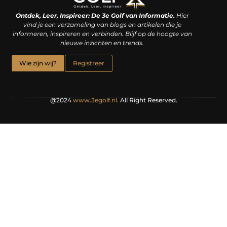
Linkjes kopen: een slimme zet of een dure vergissing?
Kan je geld verdienen met een website? De waarheid achter het digitale verdienmodel
Ontdek, Leer, Inspireer: De 3e Golf van Informatie.
Hier
vind je een verzameling van blogs en artikelen die je
informeren, inspireren en verbinden. Blijf op de hoogte van
nieuwe inzichten en trends.
Wie zijn wij?
Registreer
@2024
www.3egolf.nl.
All Right Reserved.