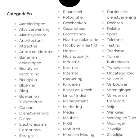
Financieel
Particuliere
Categorieën
Fotografie
dienstverlening
Geschenken
Rechten
Aanbiedingen
Gezondheid
Relatie
Afvalverwerking
Groothandel
Sport
Alarmsysteem
Haartransplantatie
Telefonie
Architectuur
Hobby en vrije tijd
Testing
Attracties
Horeca
Toerisme
Auto's en Motoren
Huishoudelijk
Tuin en
Banen en
Industrie
buitenleven
opleidingen
Internet
Tweewielers
Beauty en
Internet
Uncategorized
verzorging
marketing
Vakantie
Bedrijven
Kinderen
Verbouwen
Bloemen
Kunst en Kitsch
Verenigingen
Blog
Links / Index
Vervoer en
Boeken en
Management
transport
Tijdschriften
Marketing
Wijn
Cadeau
Media
Winkelen
Dienstverlening
Meubels
Woning en Tuin
Dieren
MKB
Woningen
Electronica en
Mobiliteit
Zakelijk
Computers
Mode en Kleding
Zakelijke
Energie