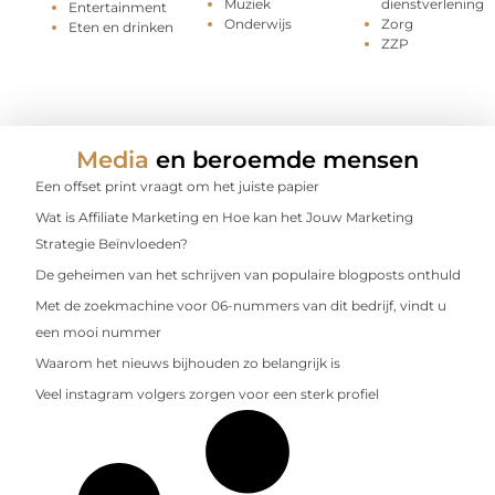
Muziek
dienstverlening
Entertainment
Onderwijs
Zorg
Eten en drinken
ZZP
Media
en beroemde mensen
Een offset print vraagt om het juiste papier
Wat is Affiliate Marketing en Hoe kan het Jouw Marketing
Strategie Beïnvloeden?
De geheimen van het schrijven van populaire blogposts onthuld
Met de zoekmachine voor 06-nummers van dit bedrijf, vindt u
een mooi nummer
Waarom het nieuws bijhouden zo belangrijk is
Veel instagram volgers zorgen voor een sterk profiel