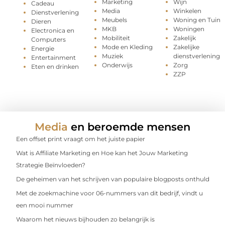
Marketing
Wijn
Cadeau
Media
Winkelen
Dienstverlening
Meubels
Woning en Tuin
Dieren
MKB
Woningen
Electronica en
Mobiliteit
Zakelijk
Computers
Mode en Kleding
Zakelijke
Energie
Muziek
dienstverlening
Entertainment
Onderwijs
Zorg
Eten en drinken
ZZP
Media
en beroemde mensen
Een offset print vraagt om het juiste papier
Wat is Affiliate Marketing en Hoe kan het Jouw Marketing
Strategie Beïnvloeden?
De geheimen van het schrijven van populaire blogposts onthuld
Met de zoekmachine voor 06-nummers van dit bedrijf, vindt u
een mooi nummer
Waarom het nieuws bijhouden zo belangrijk is