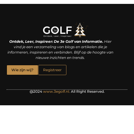
Linkjes kopen: een slimme zet of een dure vergissing?
Kan je geld verdienen met een website? De waarheid achter het digitale verdienmodel
Ontdek, Leer, Inspireer: De 3e Golf van Informatie.
Hier
vind je een verzameling van blogs en artikelen die je
informeren, inspireren en verbinden. Blijf op de hoogte van
nieuwe inzichten en trends.
Wie zijn wij?
Registreer
@2024
www.3egolf.nl.
All Right Reserved.