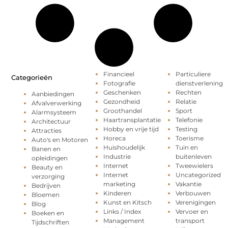
Financieel
Particuliere
Categorieën
Fotografie
dienstverlening
Geschenken
Rechten
Aanbiedingen
Gezondheid
Relatie
Afvalverwerking
Groothandel
Sport
Alarmsysteem
Haartransplantatie
Telefonie
Architectuur
Hobby en vrije tijd
Testing
Attracties
Horeca
Toerisme
Auto's en Motoren
Huishoudelijk
Tuin en
Banen en
Industrie
buitenleven
opleidingen
Internet
Tweewielers
Beauty en
Internet
Uncategorized
verzorging
marketing
Vakantie
Bedrijven
Kinderen
Verbouwen
Bloemen
Kunst en Kitsch
Verenigingen
Blog
Links / Index
Vervoer en
Boeken en
Management
transport
Tijdschriften