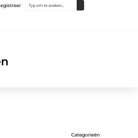
egistreer
en
Categorieën