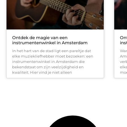
Ontdek de magie van een
Ont
instrumentenwinkel in Amsterdam
in
In het hart van de stad ligt een pareltje dat
Wan
elke muziekliefhebber moet bezoeken: een
Ams
instrumentenwinkel in Amsterdam die
ver
bekendstaat om zijn veelzijdigheid en
elk
kwaliteit. Hier vind je niet alleen
moe