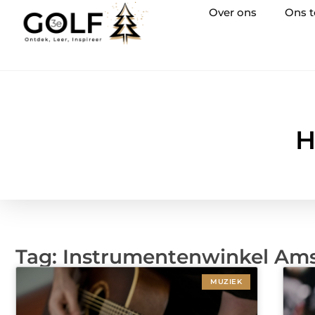
Over ons
Ons 
H
Tag: Instrumentenwinkel Am
MUZIEK