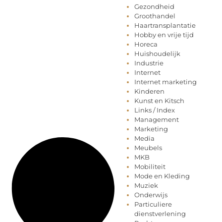
Gezondheid
Groothandel
Haartransplantatie
Hobby en vrije tijd
Horeca
Huishoudelijk
Industrie
Internet
Internet marketing
Kinderen
Kunst en Kitsch
Links / Index
Management
Marketing
Media
Meubels
MKB
Mobiliteit
Mode en Kleding
Muziek
Onderwijs
Particuliere
dienstverlening