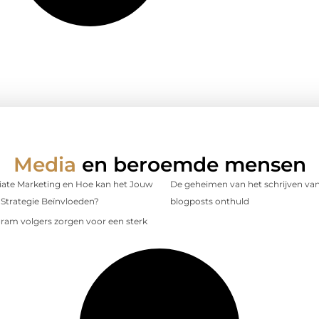
Media
en beroemde mensen
iliate Marketing en Hoe kan het Jouw
De geheimen van het schrijven van
Strategie Beïnvloeden?
blogposts onthuld
gram volgers zorgen voor een sterk