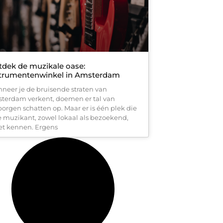
dek de muzikale oase:
strumentenwinkel in Amsterdam
neer je de bruisende straten van
terdam verkent, doemen er tal van
borgen schatten op. Maar er is één plek die
e muzikant, zowel lokaal als bezoekend,
t kennen. Ergens