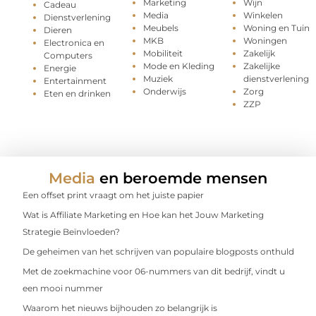
Marketing
Wijn
Cadeau
Media
Winkelen
Dienstverlening
Meubels
Woning en Tuin
Dieren
MKB
Woningen
Electronica en
Mobiliteit
Zakelijk
Computers
Mode en Kleding
Zakelijke
Energie
Muziek
dienstverlening
Entertainment
Onderwijs
Zorg
Eten en drinken
ZZP
Media
en beroemde mensen
Een offset print vraagt om het juiste papier
Wat is Affiliate Marketing en Hoe kan het Jouw Marketing
Strategie Beïnvloeden?
De geheimen van het schrijven van populaire blogposts onthuld
Met de zoekmachine voor 06-nummers van dit bedrijf, vindt u
een mooi nummer
Waarom het nieuws bijhouden zo belangrijk is