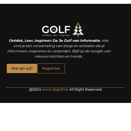
Linkjes kopen: een slimme zet of een dure vergissing?
Kan je geld verdienen met een website? De waarheid achter het digitale verdienmodel
Ontdek, Leer, Inspireer: De 3e Golf van Informatie.
Hier
vind je een verzameling van blogs en artikelen die je
informeren, inspireren en verbinden. Blijf op de hoogte van
nieuwe inzichten en trends.
Wie zijn wij?
Registreer
@2024
www.3egolf.nl.
All Right Reserved.