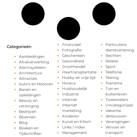
Financieel
Particuliere
Categorieën
Fotografie
dienstverlening
Geschenken
Rechten
Aanbiedingen
Gezondheid
Relatie
Afvalverwerking
Groothandel
Sport
Alarmsysteem
Haartransplantatie
Telefonie
Architectuur
Hobby en vrije tijd
Testing
Attracties
Horeca
Toerisme
Auto's en Motoren
Huishoudelijk
Tuin en
Banen en
Industrie
buitenleven
opleidingen
Internet
Tweewielers
Beauty en
Internet
Uncategorized
verzorging
marketing
Vakantie
Bedrijven
Kinderen
Verbouwen
Bloemen
Kunst en Kitsch
Verenigingen
Blog
Links / Index
Vervoer en
Boeken en
Management
transport
Tijdschriften