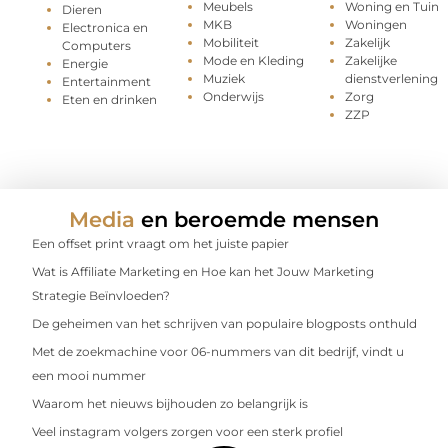
Meubels
Woning en Tuin
Dieren
MKB
Woningen
Electronica en
Mobiliteit
Zakelijk
Computers
Mode en Kleding
Zakelijke
Energie
Muziek
dienstverlening
Entertainment
Onderwijs
Zorg
Eten en drinken
ZZP
Media
en beroemde mensen
Een offset print vraagt om het juiste papier
Wat is Affiliate Marketing en Hoe kan het Jouw Marketing
Strategie Beïnvloeden?
De geheimen van het schrijven van populaire blogposts onthuld
Met de zoekmachine voor 06-nummers van dit bedrijf, vindt u
een mooi nummer
Waarom het nieuws bijhouden zo belangrijk is
Veel instagram volgers zorgen voor een sterk profiel