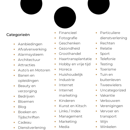
Financieel
Particuliere
Categorieën
Fotografie
dienstverlening
Geschenken
Rechten
Aanbiedingen
Gezondheid
Relatie
Afvalverwerking
Groothandel
Sport
Alarmsysteem
Haartransplantatie
Telefonie
Architectuur
Hobby en vrije tijd
Testing
Attracties
Horeca
Toerisme
Auto's en Motoren
Huishoudelijk
Tuin en
Banen en
Industrie
buitenleven
opleidingen
Internet
Tweewielers
Beauty en
Internet
Uncategorized
verzorging
marketing
Vakantie
Bedrijven
Kinderen
Verbouwen
Bloemen
Kunst en Kitsch
Verenigingen
Blog
Links / Index
Vervoer en
Boeken en
Management
transport
Tijdschriften
Marketing
Wijn
Cadeau
Media
Winkelen
Dienstverlening