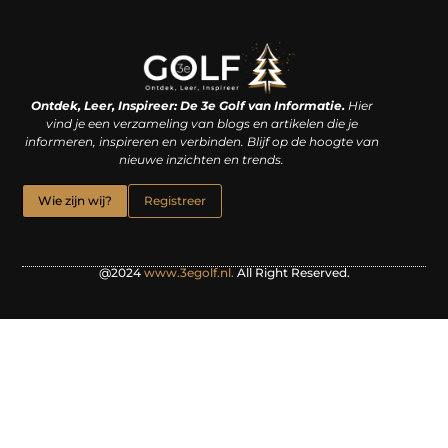
Linkjes kopen: een slimme zet of een dure vergissing?
Kan je geld verdienen met een website? De waarheid achter het digitale verdienmodel
Ontdek, Leer, Inspireer: De 3e Golf van Informatie.
Hier
vind je een verzameling van blogs en artikelen die je
informeren, inspireren en verbinden. Blijf op de hoogte van
nieuwe inzichten en trends.
Wie zijn wij?
Registreer
@2024
www.3egolf.nl.
All Right Reserved.