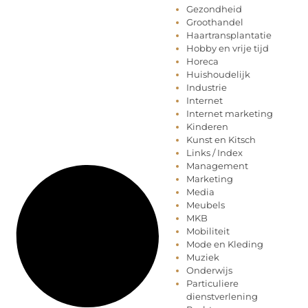
Gezondheid
Groothandel
Haartransplantatie
Hobby en vrije tijd
Horeca
Huishoudelijk
Industrie
Internet
Internet marketing
Kinderen
Kunst en Kitsch
Links / Index
Management
Marketing
Media
Meubels
MKB
Mobiliteit
Mode en Kleding
Muziek
Onderwijs
Particuliere
dienstverlening