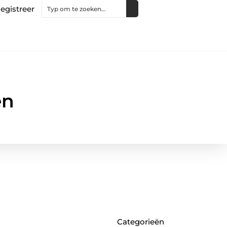
egistreer
en
Categorieën