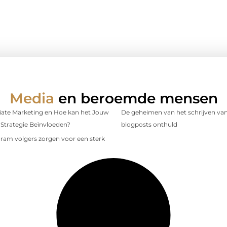
Media
en beroemde mensen
iliate Marketing en Hoe kan het Jouw
De geheimen van het schrijven van
Strategie Beïnvloeden?
blogposts onthuld
gram volgers zorgen voor een sterk