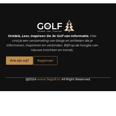
Linkjes kopen: een slimme zet of een dure vergissing?
Kan je geld verdienen met een website? De waarheid achter het digitale verdienmodel
Ontdek, Leer, Inspireer: De 3e Golf van Informatie.
Hier
vind je een verzameling van blogs en artikelen die je
informeren, inspireren en verbinden. Blijf op de hoogte van
nieuwe inzichten en trends.
Wie zijn wij?
Registreer
@2024
www.3egolf.nl.
All Right Reserved.