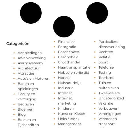
Financieel
Particuliere
Categorieën
Fotografie
dienstverlening
Geschenken
Rechten
Aanbiedingen
Gezondheid
Relatie
Afvalverwerking
Groothandel
Sport
Alarmsysteem
Haartransplantatie
Telefonie
Architectuur
Hobby en vrije tijd
Testing
Attracties
Horeca
Toerisme
Auto's en Motoren
Huishoudelijk
Tuin en
Banen en
Industrie
buitenleven
opleidingen
Internet
Tweewielers
Beauty en
Internet
Uncategorized
verzorging
marketing
Vakantie
Bedrijven
Kinderen
Verbouwen
Bloemen
Kunst en Kitsch
Verenigingen
Blog
Links / Index
Vervoer en
Boeken en
Management
transport
Tijdschriften