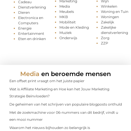
Marketing
Wijn
Cadeau
Media
Winkelen
Dienstverlening
Meubels
Woning en Tuin
Dieren
MKB
Woningen
Electronica en
Mobiliteit
Zakelijk
Computers
Mode en Kleding
Zakelijke
Energie
Muziek
dienstverlening
Entertainment
Onderwijs
Zorg
Eten en drinken
ZZP
Media
en beroemde mensen
Een offset print vraagt om het juiste papier
Wat is Affiliate Marketing en Hoe kan het Jouw Marketing
Strategie Beïnvloeden?
De geheimen van het schrijven van populaire blogposts onthuld
Met de zoekmachine voor 06-nummers van dit bedrijf, vindt u
een mooi nummer
Waarom het nieuws bijhouden zo belangrijk is