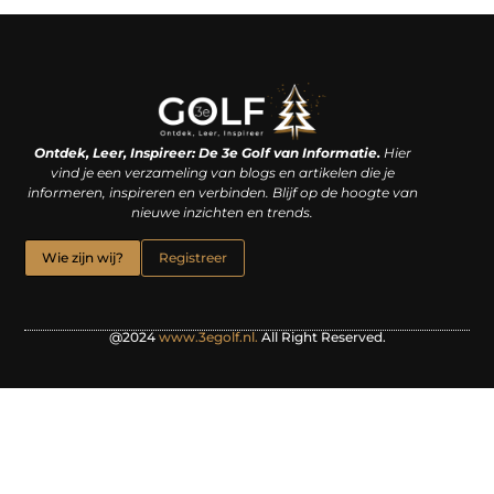
Linkjes kopen: een slimme zet of een dure vergissing?
Kan je geld verdienen met een website? De waarheid achter het digitale verdienmodel
Ontdek, Leer, Inspireer: De 3e Golf van Informatie.
Hier
vind je een verzameling van blogs en artikelen die je
informeren, inspireren en verbinden. Blijf op de hoogte van
nieuwe inzichten en trends.
Wie zijn wij?
Registreer
@2024
www.3egolf.nl.
All Right Reserved.