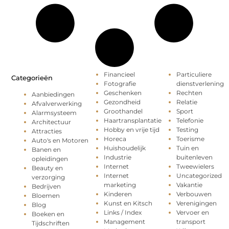
Financieel
Particuliere
Categorieën
Fotografie
dienstverlening
Geschenken
Rechten
Aanbiedingen
Gezondheid
Relatie
Afvalverwerking
Groothandel
Sport
Alarmsysteem
Haartransplantatie
Telefonie
Architectuur
Hobby en vrije tijd
Testing
Attracties
Horeca
Toerisme
Auto's en Motoren
Huishoudelijk
Tuin en
Banen en
Industrie
buitenleven
opleidingen
Internet
Tweewielers
Beauty en
Internet
Uncategorized
verzorging
marketing
Vakantie
Bedrijven
Kinderen
Verbouwen
Bloemen
Kunst en Kitsch
Verenigingen
Blog
Links / Index
Vervoer en
Boeken en
Management
transport
Tijdschriften