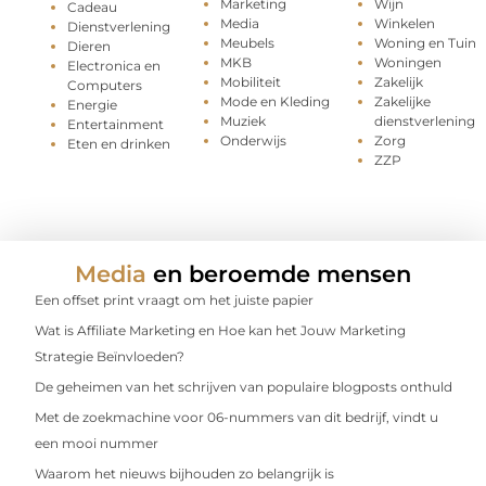
Marketing
Wijn
Cadeau
Media
Winkelen
Dienstverlening
Meubels
Woning en Tuin
Dieren
MKB
Woningen
Electronica en
Mobiliteit
Zakelijk
Computers
Mode en Kleding
Zakelijke
Energie
Muziek
dienstverlening
Entertainment
Onderwijs
Zorg
Eten en drinken
ZZP
Media
en beroemde mensen
Een offset print vraagt om het juiste papier
Wat is Affiliate Marketing en Hoe kan het Jouw Marketing
Strategie Beïnvloeden?
De geheimen van het schrijven van populaire blogposts onthuld
Met de zoekmachine voor 06-nummers van dit bedrijf, vindt u
een mooi nummer
Waarom het nieuws bijhouden zo belangrijk is