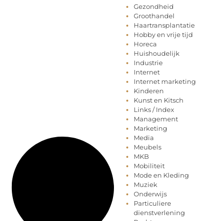
Gezondheid
Groothandel
Haartransplantatie
Hobby en vrije tijd
Horeca
Huishoudelijk
Industrie
Internet
Internet marketing
Kinderen
Kunst en Kitsch
Links / Index
Management
Marketing
Media
Meubels
MKB
Mobiliteit
Mode en Kleding
Muziek
Onderwijs
Particuliere
dienstverlening