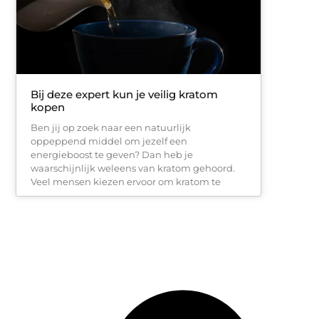
Bij deze expert kun je veilig kratom
kopen
Ben jij op zoek naar een natuurlijk
oppeppend middel om jezelf een
energieboost te geven? Dan heb je
waarschijnlijk weleens van kratom gehoord.
Veel mensen kiezen ervoor om kratom te