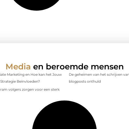
Media
en beroemde mensen
iliate Marketing en Hoe kan het Jouw
De geheimen van het schrijven van
Strategie Beïnvloeden?
blogposts onthuld
gram volgers zorgen voor een sterk